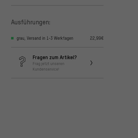
Ausführungen:
grau, Versand in 1-3 Werktagen
22,99€
Fragen zum Artikel?
Frag jetzt unseren
Kundenservice!
RockS
Bushin
Monta
13,99
Gleit