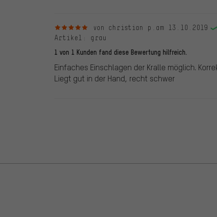
5 von 5 Sternen
von christian p.
am 13.10.2019
Artikel
: grau
1 von 1 Kunden fand diese Bewertung hilfreich.
Einfaches Einschlagen der Kralle möglich. Kor
Liegt gut in der Hand, recht schwer