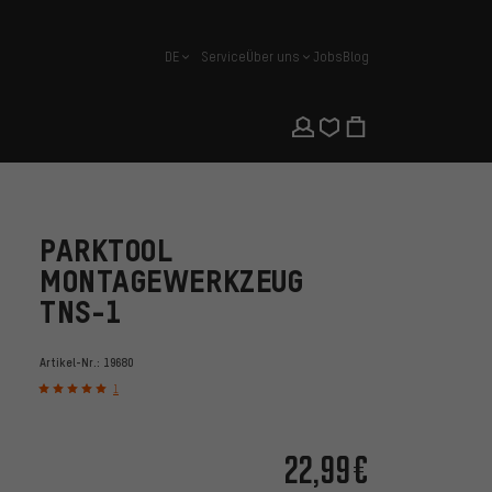
DE
Service
Über uns
Jobs
Blog
Deutsch
PARKTOOL
MONTAGEWERKZEUG
TNS-1
Artikel-Nr.:
19680
1
22,99€