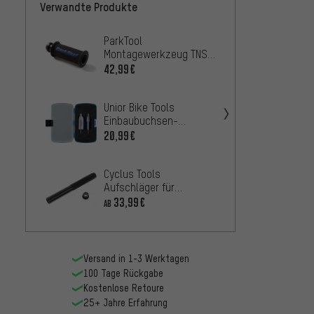
Verwandte Produkte
ParkTool
Birzma
Montagewerkzeug TNS-
Einsc
4 für Ahead-Set Krallen
42,99€
18,99
Unior Bike Tools
Einbaubuchsen-
Abzieher 1701/5
20,99€
Cyclus Tools
RockS
Aufschläger für
Demon
Gabelkonus
33,99€
AB
für Su
18,99
Coil /
Versand in 1-3 Werktagen
100 Tage Rückgabe
Kostenlose Retoure
25+ Jahre Erfahrung