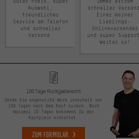
Guter Preis, super
Immer extrem
Auswahl,
schneller Versan
freundlicher
Einer meiner
Service am Telefon
Lieblings-
und schneller
Onlineversender
Versand.
und super Suppor
Weiter so!
100 Tage Rückgaberecht
Sende die ungenutzte Ware innerhalb von
100 Tagen nach dem Kauf zurück. Nach
maximal 10 Tagen bekommst Du den
Kaufpreis erstattet.
zum Formular