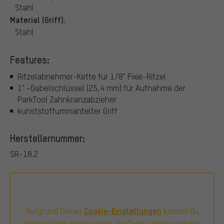
Stahl
Material (Griff):
Stahl
Features:
Ritzelabnehmer-Kette für 1/8" Fixie-Ritzel
1" -Gabelschlüssel (25,4 mm) für Aufnahme der
ParkTool Zahnkranzabzieher
kunststoffummantelter Griff
Herstellernummer:
SR-18.2
Cookie-Einstellungen
Aufgrund Deiner
kannst Du
dieses Video nicht sehen. YouTube-Videos werden