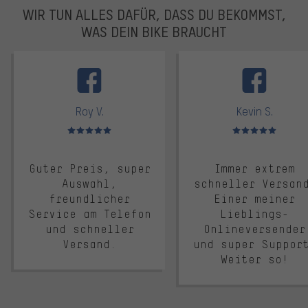
WIR TUN ALLES DAFÜR, DASS DU BEKOMMST,
WAS DEIN BIKE BRAUCHT
facebook
Roy V.
Kevin S.
Bewertungen: 5 von 5
Bewertungen: 5 von 5
Guter Preis, super
Immer extrem
Auswahl,
schneller Versan
freundlicher
Einer meiner
Service am Telefon
Lieblings-
und schneller
Onlineversender
Versand.
und super Suppor
Weiter so!