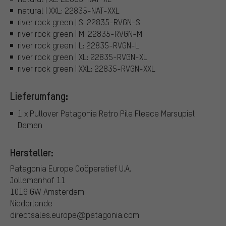
natural | XXL: 22835-NAT-XXL
river rock green | S: 22835-RVGN-S
river rock green | M: 22835-RVGN-M
river rock green | L: 22835-RVGN-L
river rock green | XL: 22835-RVGN-XL
river rock green | XXL: 22835-RVGN-XXL
Lieferumfang:
1 x Pullover Patagonia Retro Pile Fleece Marsupial
Damen
Hersteller:
Patagonia Europe Coöperatief U.A.
Jollemanhof 11
1019 GW Amsterdam
Niederlande
directsales.europe@patagonia.com