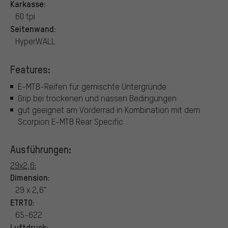
Karkasse:
60 tpi
Seitenwand:
HyperWALL
Features:
E-MTB-Reifen für gemischte Untergründe
Grip bei trockenen und nassen Bedingungen
gut geeignet am Vorderrad in Kombination mit dem
Scorpion E-MTB Rear Specific
Ausführungen:
29x2,6:
Dimension:
29 x 2,6"
ETRTO:
65-622
Luftdruck: