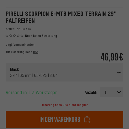
PIRELLI SCORPION E-MTB MIXED TERRAIN 29"
FALTREIFEN
Artikel-Nr.:
90375
Noch keine Bewertung
zzgl.
Versandkosten
für Lieferung nach
USA
46,99€
black
29 " | 65 mm | 65-622 | 2.6 "
Versand in 1-3 Werktagen
Anzahl:
1
Lieferung nach USA nicht möglich
In den Warenkorb