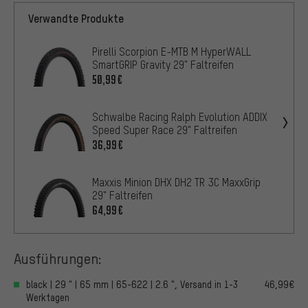
Verwandte Produkte
Pirelli Scorpion E-MTB M HyperWALL
SmartGRIP Gravity 29" Faltreifen
50,99€
Schwalbe Racing Ralph Evolution ADDIX
Speed Super Race 29" Faltreifen
36,99€
Maxxis Minion DHX DH2 TR 3C MaxxGrip
29" Faltreifen
64,99€
Ausführungen:
black | 29 " | 65 mm | 65-622 | 2.6 ", Versand in 1-3
46,99€
Werktagen