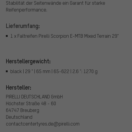
Stabilität der Seitenwände ein Garant für starke
Reifenperformance.
Lieferumfang:
1 x Faltreifen Pirelli Scorpion E-MTB Mixed Terrain 29"
Herstellergewicht:
black | 29 " | 65 mm | 65-622 | 2.6 ": 1270 g
Hersteller:
PIRELLI DEUTSCHLAND GmbH
Höchster Straße 48 - 60
64747 Breuberg
Deutschland
contactcentertyres.de@pirelli.com