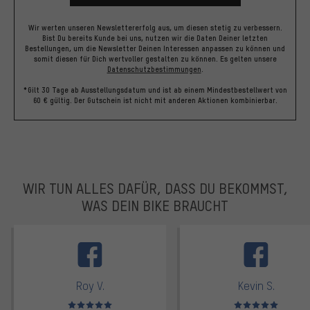
Wir werten unseren Newslettererfolg aus, um diesen stetig zu verbessern.
Bist Du bereits Kunde bei uns, nutzen wir die Daten Deiner letzten
Bestellungen, um die Newsletter Deinen Interessen anpassen zu können und
somit diesen für Dich wertvoller gestalten zu können.
Es gelten unsere
Datenschutzbestimmungen
.
*Gilt 30 Tage ab Ausstellungsdatum und ist ab einem Mindestbestellwert von
60 € gültig. Der Gutschein ist nicht mit anderen Aktionen kombinierbar.
WIR TUN ALLES DAFÜR, DASS DU BEKOMMST,
WAS DEIN BIKE BRAUCHT
facebook
Roy V.
Kevin S.
Bewertungen: 5 von 5
Bewertungen: 5 von 5