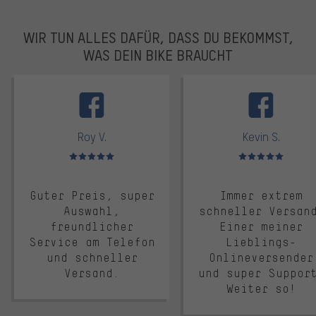
WIR TUN ALLES DAFÜR, DASS DU BEKOMMST,
WAS DEIN BIKE BRAUCHT
facebook
Roy V.
Kevin S.
Bewertungen: 5 von 5
Bewertungen: 5 von 5
Guter Preis, super
Immer extrem
Auswahl,
schneller Versan
freundlicher
Einer meiner
Service am Telefon
Lieblings-
und schneller
Onlineversender
Versand.
und super Suppor
Weiter so!