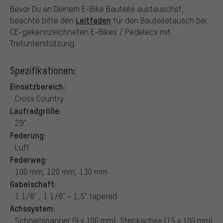
Bevor Du an Deinem E-Bike Bauteile austauschst,
Leitfaden
beachte bitte den
für den Bauteiletausch bei
CE-gekennzeichneten E-Bikes / Pedelecs mit
Tretunterstützung.
Spezifikationen:
Einsatzbereich:
Cross Country
Laufradgröße:
29"
Federung:
Luft
Federweg:
100 mm, 120 mm, 130 mm
Gabelschaft:
1 1/8" , 1 1/8" - 1,5" tapered
Achssystem:
Schnellspanner (9 x 100 mm), Steckachse (15 x 100 mm)