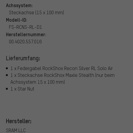
Achssystem:
Steckachse (15 x 100 mm)
Modell-ID:
FS-RCNS-RL-D1
Herstellernummer:
00.4020.557.016
Lieferumfang:
1 x Federgabel RockShox Recon Silver RL Solo Air
1 x Steckachse RockShox Maxle Stealth (nur beim
Achssystem 15 x 100 mm)
1 x Star Nut
Hersteller:
SRAM LLC