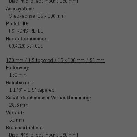
Disc PM6 (direct mount 160 mm)
Achssystem:
Steckachse (15 x 100 mm)
Modell-ID:
FS-RCNS-RL-D1
Herstellernummer:
00.4020.557.015
130 mm / 1.5 tapered / 15 x 100 mm / 51 mm:
Federweg:
130 mm
Gabelschaft:
1 1/8" - 1,5" tapered
Schaftdurchmesser Vorbauklemmung:
28,6 mm
Vorlauf:
51 mm
Bremsaufnahme:
Disc PM6 (direct mount 160 mm)