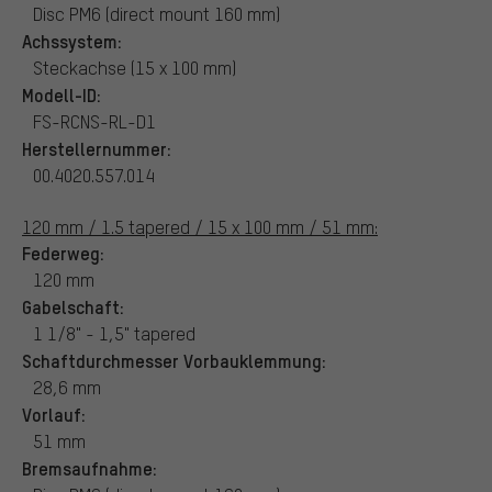
Disc PM6 (direct mount 160 mm)
Achssystem:
Steckachse (15 x 100 mm)
Modell-ID:
FS-RCNS-RL-D1
Herstellernummer:
00.4020.557.014
120 mm / 1.5 tapered / 15 x 100 mm / 51 mm:
Federweg:
120 mm
Gabelschaft:
1 1/8" - 1,5" tapered
Schaftdurchmesser Vorbauklemmung:
28,6 mm
Vorlauf:
51 mm
Bremsaufnahme: