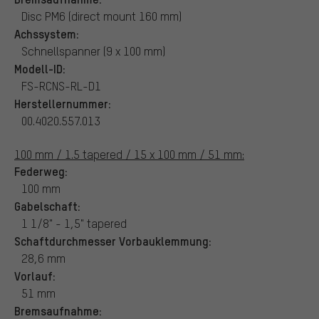
Disc PM6 (direct mount 160 mm)
Achssystem:
Schnellspanner (9 x 100 mm)
Modell-ID:
FS-RCNS-RL-D1
Herstellernummer:
00.4020.557.013
100 mm / 1.5 tapered / 15 x 100 mm / 51 mm:
Federweg:
100 mm
Gabelschaft:
1 1/8" - 1,5" tapered
Schaftdurchmesser Vorbauklemmung:
28,6 mm
Vorlauf:
51 mm
Bremsaufnahme: