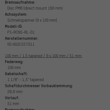
Bremsaufnahme:
Disc PM6 (direct mount 160 mm)
Achssystem:
Schnellspanner (9 x 100 mm)
Modell-ID:
FS-RCNS-RL-D1
Herstellernummer:
00.4020.557.011
100 mm / 1.5 tapered / 9 x 100 mm / 51 mm:
Federweg:
100 mm
Gabelschaft:
1 1/8" - 1,5" tapered
Schaftdurchmesser Vorbauklemmung:
28,6 mm
Vorlauf:
51 mm
Bremsaufnahme: