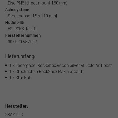
Disc PM6 (direct mount 160 mm)
Achssystem:
Steckachse (15 x 110 mm)
Modell-ID:
FS-RCNS-RL-D1
Herstellernummer:
00.4020.557.002
Lieferumfang:
1 x Federgabel RockShox Recon Silver RL Solo Air Boost
1 x Steckachse RockShox Maxle Stealth
1 x Star Nut
Hersteller:
SRAM LLC