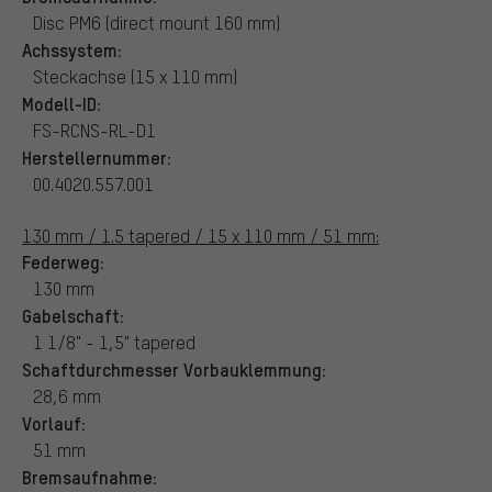
Disc PM6 (direct mount 160 mm)
Achssystem:
Steckachse (15 x 110 mm)
Modell-ID:
FS-RCNS-RL-D1
Herstellernummer:
00.4020.557.001
130 mm / 1.5 tapered / 15 x 110 mm / 51 mm:
Federweg:
130 mm
Gabelschaft:
1 1/8" - 1,5" tapered
Schaftdurchmesser Vorbauklemmung:
28,6 mm
Vorlauf:
51 mm
Bremsaufnahme: