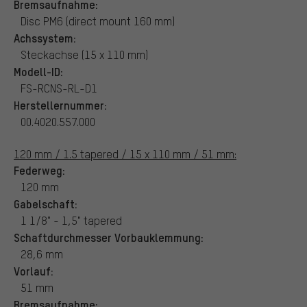
Bremsaufnahme:
Disc PM6 (direct mount 160 mm)
Achssystem:
Steckachse (15 x 110 mm)
Modell-ID:
FS-RCNS-RL-D1
Herstellernummer:
00.4020.557.000
120 mm / 1.5 tapered / 15 x 110 mm / 51 mm:
Federweg:
120 mm
Gabelschaft:
1 1/8" - 1,5" tapered
Schaftdurchmesser Vorbauklemmung:
28,6 mm
Vorlauf:
51 mm
Bremsaufnahme: