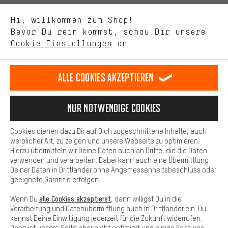
Uns interessiert, was Du in unserem Shop suchst und brauchst.
Sprache"
Mit Leistungs-Cookies nimmst Du mit Deinem Shopping-Verhalten
Hi, willkommen zum Shop!
selbst Einfluss auf die Verbesserung unserer Webseite und
DE
EN
ES
FR
Bevor Du rein kommst, schau Dir unsere
Deutsch
english
español
français
unseres Shop-Angebots.
Cookie-Einstellungen
an.
Mehr Komfort
VERTRAG WIDERRUFEN
Aachener Community
Affiliateprogramm
Dein Shopping-Erlebnis wird komfortabler. Mit Komfort-Cookies
stellen wir Verknüpfungen zu Social Media Plattformen her. So
Alle Cookies akzeptieren
Impressum
Datenschutz
Allgemeine Geschäftsbedingungen
können wir dir weitere nützliche Inhalte und Informationen zur
Verfügung stellen. Zudem hast du die Möglichkeit zusätzliche
Hinweisgebersystem
Hinweise zur Batterieentsorgung
Services zu nutzen, die es dir erleichtern die richtigen Produkte zu
Nur Notwendige Cookies
finden. Beispielsweise bieten wir eine Chat-Funktion an, damit
Cookie-Einstellungen
Kontrast ändern
Fragen schnell und unkompliziert beantwortet werden können.
Cookies dienen dazu Dir auf Dich zugeschnittene Inhalte, auch
Basis
werblicher Art, zu zeigen und unsere Webseite zu optimieren.
Alle Preise verstehen sich in Euro und exkl. MwSt zuzüglich
Hierzu übermitteln wir Deine Daten auch an Dritte, die die Daten
Versandkosten
USA
für Lieferung nach
.
Basis-Cookies gewährleisten, dass Du unsere Webseite
verwenden und verarbeiten. Dabei kann auch eine Übermittlung
grundsätzlich nutzen kannst.
Deiner Daten in Drittländer ohne Angemessenheitsbeschluss oder
geeignete Garantie erfolgen.
alle Cookies akzeptierst
Wenn Du
, dann willigst Du in die
Verarbeitung und Datenübermittlung auch in Drittländer ein. Du
kannst Deine Einwilligung jederzeit für die Zukunft widerrufen.
Dann ist unsere Seite aber nicht optimiert und einige Features