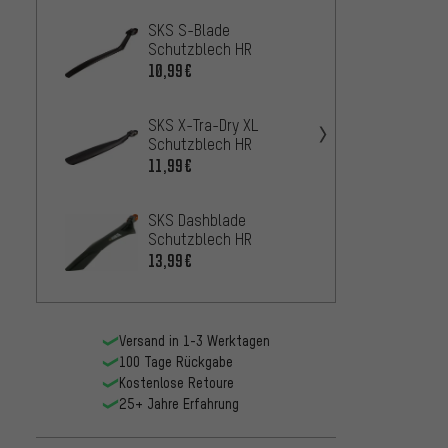
SKS S-Blade
SKS X
Schutzblech HR
Schut
10,99€
12,9
AB
SKS X-Tra-Dry XL
SKS N
Schutzblech HR
Schutz
Rückli
11,99€
25,99
Zulas
SKS Dashblade
Topea
Schutzblech HR
DeFen
13,99€
18,9
AB
Versand in 1-3 Werktagen
100 Tage Rückgabe
Kostenlose Retoure
25+ Jahre Erfahrung