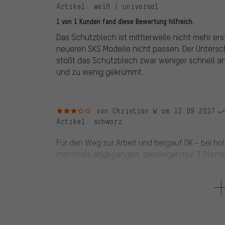
Artikel
: weiß | universal
1 von 1 Kunden fand diese Bewertung hilfreich.
Das Schutzblech ist mittlerweile nicht mehr er
neueren SKS Modelle nicht passen. Der Untersch
stößt das Schutzblech zwar weniger schnell an
und zu wenig gekrümmt.
3 von 5 Sternen
von Christian W.
am 13.09.2017
Artikel
: schwarz
Für den Weg zur Arbeit und bergauf OK - bei ho
mehrmals abgegangen, deswegen nur 3 Stern
5 von 5 Sternen
von Martin G.
am 04.04.2015
Artikel
: weiß | universal
Momentan kann ich nur empfehlen :)