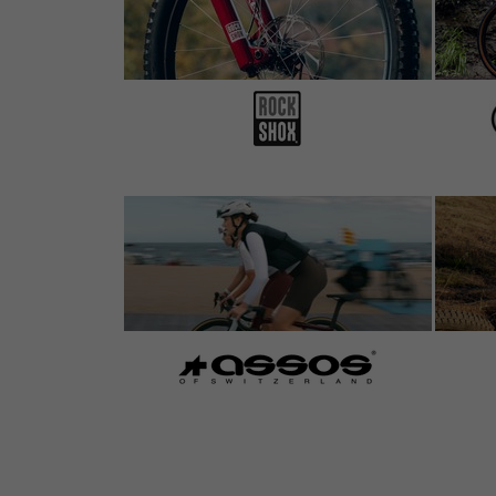
3 von 5 Sternen
von Christian L.
am 02.09.2002
Eigentlich von der Schutzfunktion und Montage 
Gummischutzringe an der Halterung, und die S
Neigung halten soll, löst sich und das Schutzbl