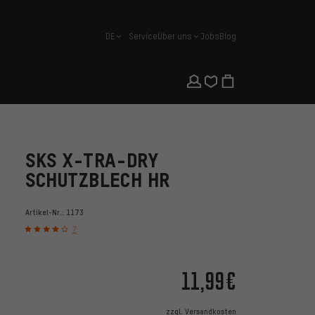
DE
Service
Über uns
Jobs
Blog
Deutsch
SKS X-TRA-DRY
SCHUTZBLECH HR
Artikel-Nr.:
1173
7
11,99€
zzgl.
Versandkosten