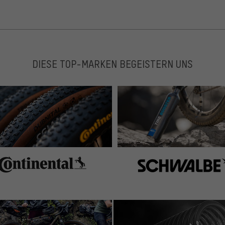
DIESE TOP-MARKEN BEGEISTERN UNS
super Teil. Sowohl in Funktion als auch in der
, allerdings kann man natürlich keine Funtkion wie bei
rwarten.
 ab, nur nach hinten spritzt alles noch heftig weg. Aber
n, der dahinter fährt ;-)
: Bei größeren Unebenheiten senkt sich das X-tra Dry trotz
chmal zur Seite.