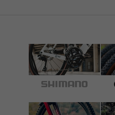
5 von 5 Sternen
von Rainer B.
am 21.06.2007
1 von 1 Kunden fand diese Bewertung hilfreich.
Im Vergleich zu anderen MTB-Schutzblechen ein 
Handhabung ist es anderen seiner Art überlegen
einem Metallschutzblech eines Trekkingrades e
Es hält den schlimmsten Dreck vom Hochspritzen
das braucht ja dann nur noch den zu interessiere
3 von 5 Sternen
von Mareike J.
am 04.09.2002
1 von 1 Kunden fand diese Bewertung hilfreich.
Gute Funktion, vor allem durch die Breite. Aber
Imbusschraube ab. Außerdem dreht es sich man