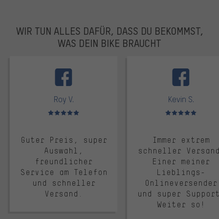
WIR TUN ALLES DAFÜR, DASS DU BEKOMMST,
WAS DEIN BIKE BRAUCHT
facebook
Roy V.
Kevin S.
Bewertungen: 5 von 5
Bewertungen: 5 von 5
Guter Preis, super
Immer extrem
Auswahl,
schneller Versan
freundlicher
Einer meiner
Service am Telefon
Lieblings-
und schneller
Onlineversender
Versand.
und super Suppor
Weiter so!