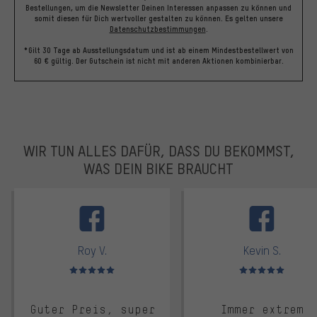
Bestellungen, um die Newsletter Deinen Interessen anpassen zu können und
somit diesen für Dich wertvoller gestalten zu können.
Es gelten unsere
Datenschutzbestimmungen
.
*Gilt 30 Tage ab Ausstellungsdatum und ist ab einem Mindestbestellwert von
60 € gültig. Der Gutschein ist nicht mit anderen Aktionen kombinierbar.
WIR TUN ALLES DAFÜR, DASS DU BEKOMMST,
WAS DEIN BIKE BRAUCHT
facebook
Roy V.
Kevin S.
Bewertungen: 5 von 5
Bewertungen: 5 von 5
Guter Preis, super
Immer extrem