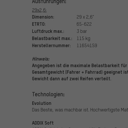
Ausführungen:
29x2,6:
Dimension:
29 x 2,6"
ETRTO:
65-622
Luftdruck max.:
3 bar
Belastbarkeit max.:
115 kg
Herstellernummer:
11654159
Hinweis:
Angegeben ist die maximale Belastbarkeit für 
Gesamtgewicht (Fahrer + Fahrrad) geeignet is
Gewicht dann auf zwei Reifen verteilt.
Technologien:
Evolution
Das Beste, was machbar ist. Hochwertigste Mate
ADDIX Soft