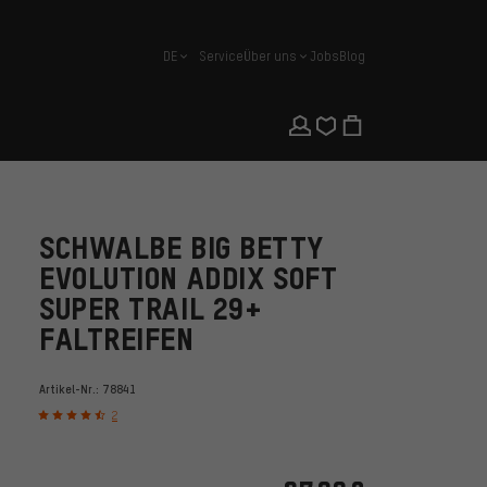
DE
Service
Über uns
Jobs
Blog
Deutsch
SCHWALBE BIG BETTY
EVOLUTION ADDIX SOFT
SUPER TRAIL 29+
FALTREIFEN
Artikel-Nr.:
78841
2