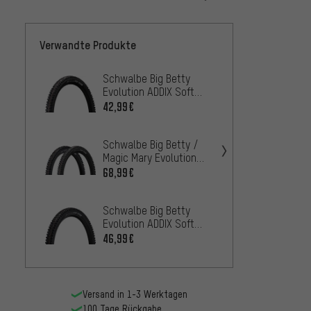
Verwandte Produkte
Schwalbe Big Betty
Schwa
Evolution ADDIX Soft
Evolut
Super Trail 29"
Super 
42,99€
35,9
AB
Faltreifen
Faltre
Schwalbe Big Betty /
Schwa
Magic Mary Evolution
Evolut
ADDIX Soft 29"
Soft S
68,99€
39,99
Faltreifen 2er-Set
Faltre
Schwalbe Big Betty
Schwa
Evolution ADDIX Soft
Evolut
Super Gravity 29+
Soft S
46,99€
39,
AB
Faltreifen
Faltre
Versand in 1-3 Werktagen
100 Tage Rückgabe