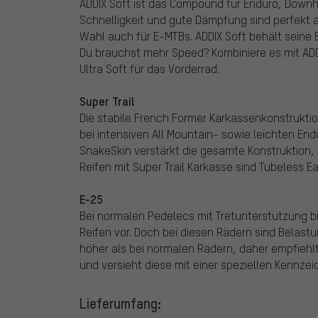
ADDIX Soft ist das Compound für Enduro, Downhil
Schnelligkeit und gute Dämpfung sind perfekt 
Wahl auch für E-MTBs. ADDIX Soft behält seine
Du brauchst mehr Speed? Kombiniere es mit AD
Ultra Soft für das Vorderrad.
Super Trail
Die stabile French Former Karkassenkonstruktio
bei intensiven All Mountain- sowie leichten End
SnakeSkin verstärkt die gesamte Konstruktion, 
Reifen mit Super Trail Karkasse sind Tubeless Ea
E-25
Bei normalen Pedelecs mit Tretunterstützung b
Reifen vor. Doch bei diesen Rädern sind Belas
höher als bei normalen Rädern, daher empfiehl
und versieht diese mit einer speziellen Kennze
Lieferumfang: