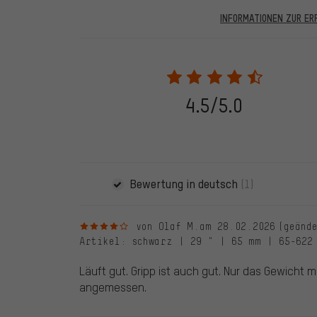
INFORMATIONEN ZUR E
In den veröffentlichten Bewertungen finden sich solc
28.05.2022 werden nur Bewertungen veröffentlicht, die
eine Bestellnummer angegeben wird. Wir schalten die
frei. Alle verifizierten Bewertungen sind mit einem grün
dem 28.05.2022 und ab dem 28.05.2022. Vor dem 28.
4.5/5.0
die bewertete Ware nicht bei uns gekauft haben. Dies
veröffentlichen alle ordnungsgemäß abgegebenen B
Bewertung in deutsch
(1)
4 von 5 Sternen
von Olaf M.
am 28.02.2026
(geänd
Artikel
: schwarz | 29 " | 65 mm | 65-622
Läuft gut. Gripp ist auch gut. Nur das Gewicht m
angemessen.