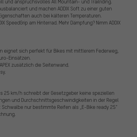
l und anspruchsvolles All Mountain- und Trailriding.
ausbalanciert und machen ADDIX Soft zu einer guten
 Eigenschaften auch bei kälteren Temperaturen.
DIX SpeedGrip am Hinterrad. Mehr Dämpfung? Nimm ADDIX
n eignet sich perfekt für Bikes mit mittlerem Federweg,
uro-Einsätzen.
APEX zusätzlich die Seitenwand.
sy.
is 25 km/h schreibt der Gesetzgeber keine speziellen
tungen und Durchschnittsgeschwindigkeiten in der Regel
t Schwalbe nur bestimmte Reifen als „E-Bike ready 25“
ichnung.