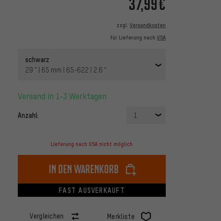
37,99€
zzgl.
Versandkosten
für Lieferung nach
USA
schwarz
29 " | 65 mm | 65-622 | 2.6 "
Versand in 1-3 Werktagen
Anzahl:
1
Lieferung nach USA nicht möglich
In den Warenkorb
FAST AUSVERKAUFT
Vergleichen
Merkliste