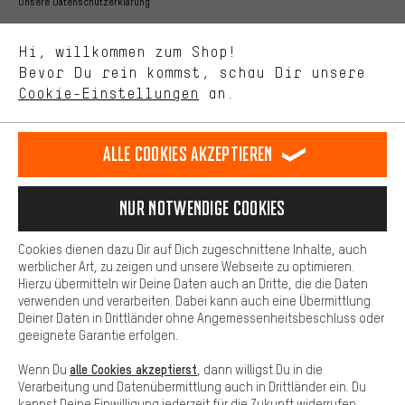
Bessere Leistung
Unsere Datenschutzerklärung
Uns interessiert, was Du in unserem Shop suchst und brauchst.
Sprache"
Mit Leistungs-Cookies nimmst Du mit Deinem Shopping-Verhalten
Hi, willkommen zum Shop!
selbst Einfluss auf die Verbesserung unserer Webseite und
DE
EN
ES
FR
Bevor Du rein kommst, schau Dir unsere
Deutsch
english
español
français
unseres Shop-Angebots.
Cookie-Einstellungen
an.
Mehr Komfort
VERTRAG WIDERRUFEN
Aachener Community
Affiliateprogramm
Dein Shopping-Erlebnis wird komfortabler. Mit Komfort-Cookies
stellen wir Verknüpfungen zu Social Media Plattformen her. So
Alle Cookies akzeptieren
Impressum
Datenschutz
Allgemeine Geschäftsbedingungen
können wir dir weitere nützliche Inhalte und Informationen zur
Verfügung stellen. Zudem hast du die Möglichkeit zusätzliche
Hinweisgebersystem
Hinweise zur Batterieentsorgung
Services zu nutzen, die es dir erleichtern die richtigen Produkte zu
Nur Notwendige Cookies
finden. Beispielsweise bieten wir eine Chat-Funktion an, damit
Cookie-Einstellungen
Kontrast ändern
Fragen schnell und unkompliziert beantwortet werden können.
Cookies dienen dazu Dir auf Dich zugeschnittene Inhalte, auch
Basis
werblicher Art, zu zeigen und unsere Webseite zu optimieren.
Alle Preise verstehen sich in Euro und exkl. MwSt zuzüglich
Hierzu übermitteln wir Deine Daten auch an Dritte, die die Daten
Versandkosten
USA
für Lieferung nach
.
Basis-Cookies gewährleisten, dass Du unsere Webseite
verwenden und verarbeiten. Dabei kann auch eine Übermittlung
grundsätzlich nutzen kannst.
Deiner Daten in Drittländer ohne Angemessenheitsbeschluss oder
geeignete Garantie erfolgen.
alle Cookies akzeptierst
Wenn Du
, dann willigst Du in die
Verarbeitung und Datenübermittlung auch in Drittländer ein. Du
kannst Deine Einwilligung jederzeit für die Zukunft widerrufen.