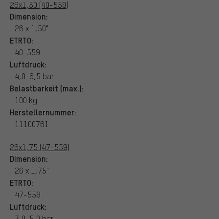
26x1,50 (40-559)
Dimension:
26 x 1,50"
ETRTO:
40-559
Luftdruck:
4,0-6,5 bar
Belastbarkeit (max.):
100 kg
Herstellernummer:
11100761
26x1,75 (47-559)
Dimension:
26 x 1,75"
ETRTO:
47-559
Luftdruck:
3,0-5,0 bar