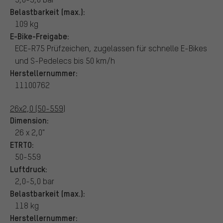
Belastbarkeit (max.):
109 kg
E-Bike-Freigabe:
ECE-R75 Prüfzeichen, zugelassen für schnelle E-Bikes
und S-Pedelecs bis 50 km/h
Herstellernummer:
11100762
26x2,0 (50-559)
Dimension:
26 x 2,0"
ETRTO:
50-559
Luftdruck:
2,0-5,0 bar
Belastbarkeit (max.):
118 kg
Herstellernummer: