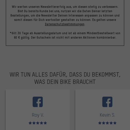
Wir werten unseren Newslettererfolg aus, um diesen stetig zu verbessern.
Bist Du bereits Kunde bei uns, nutzen wir die Daten Deiner letzten
Bestellungen, um die Newsletter Deinen Interessen anpassen zu können und
somit diesen für Dich wertvoller gestalten zu können.
Es gelten unsere
Datenschutzbestimmungen
.
*Gilt 30 Tage ab Ausstellungsdatum und ist ab einem Mindestbestellwert von
60 € gültig. Der Gutschein ist nicht mit anderen Aktionen kombinierbar.
WIR TUN ALLES DAFÜR, DASS DU BEKOMMST,
WAS DEIN BIKE BRAUCHT
facebook
Roy V.
Kevin S.
Bewertungen: 5 von 5
Bewertungen: 5 von 5