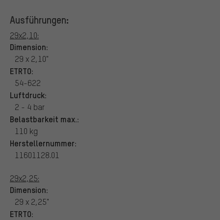
Ausführungen:
29x2,10:
Dimension:
29 x 2,10"
ETRTO:
54-622
Luftdruck:
2 - 4 bar
Belastbarkeit max.:
110 kg
Herstellernummer:
11601128.01
29x2,25:
Dimension:
29 x 2,25"
ETRTO: