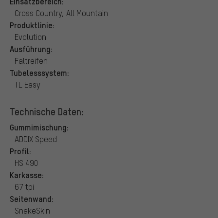
Einsatzbereich:
Cross Country, All Mountain
Produktlinie:
Evolution
Ausführung:
Faltreifen
Tubelesssystem:
TL Easy
Technische Daten:
Gummimischung:
ADDIX Speed
Profil:
HS 490
Karkasse:
67 tpi
Seitenwand:
SnakeSkin