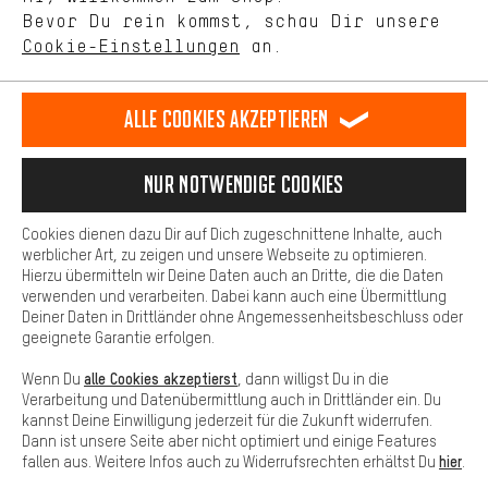
selbst Einfluss auf die Verbesserung unserer Webseite und
DE
EN
ES
FR
Bevor Du rein kommst, schau Dir unsere
Deutsch
english
español
français
unseres Shop-Angebots.
Cookie-Einstellungen
an.
Mehr Komfort
VERTRAG WIDERRUFEN
Aachener Community
Affiliateprogramm
Dein Shopping-Erlebnis wird komfortabler. Mit Komfort-Cookies
stellen wir Verknüpfungen zu Social Media Plattformen her. So
Alle Cookies akzeptieren
Impressum
Datenschutz
Allgemeine Geschäftsbedingungen
können wir dir weitere nützliche Inhalte und Informationen zur
Verfügung stellen. Zudem hast du die Möglichkeit zusätzliche
Hinweisgebersystem
Hinweise zur Batterieentsorgung
Services zu nutzen, die es dir erleichtern die richtigen Produkte zu
Nur Notwendige Cookies
finden. Beispielsweise bieten wir eine Chat-Funktion an, damit
Cookie-Einstellungen
Kontrast ändern
Fragen schnell und unkompliziert beantwortet werden können.
Cookies dienen dazu Dir auf Dich zugeschnittene Inhalte, auch
Basis
werblicher Art, zu zeigen und unsere Webseite zu optimieren.
Alle Preise verstehen sich in Euro und exkl. MwSt zuzüglich
Hierzu übermitteln wir Deine Daten auch an Dritte, die die Daten
Versandkosten
USA
für Lieferung nach
.
Basis-Cookies gewährleisten, dass Du unsere Webseite
verwenden und verarbeiten. Dabei kann auch eine Übermittlung
grundsätzlich nutzen kannst.
Deiner Daten in Drittländer ohne Angemessenheitsbeschluss oder
geeignete Garantie erfolgen.
alle Cookies akzeptierst
Wenn Du
, dann willigst Du in die
Verarbeitung und Datenübermittlung auch in Drittländer ein. Du
kannst Deine Einwilligung jederzeit für die Zukunft widerrufen.
Dann ist unsere Seite aber nicht optimiert und einige Features
hier
fallen aus. Weitere Infos auch zu Widerrufsrechten erhältst Du
.