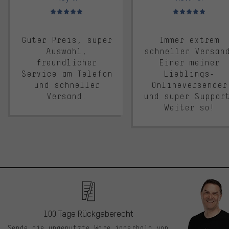
Bewertungen: 5 von 5
Bewertungen: 5 von 5
Guter Preis, super
Immer extrem
Auswahl,
schneller Versan
freundlicher
Einer meiner
Service am Telefon
Lieblings-
und schneller
Onlineversender
Versand.
und super Suppor
Weiter so!
100 Tage Rückgaberecht
Sende die ungenutzte Ware innerhalb von