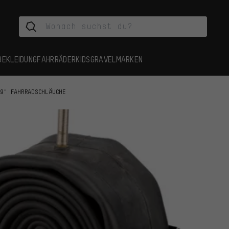
BEKLEIDUNG
FAHRRÄDER
KIDS
GRAVEL
MARKEN
29" FAHRRADSCHLÄUCHE