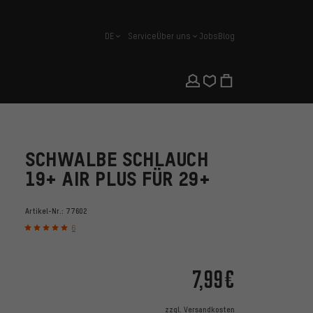
DE
Service
Über uns
Jobs
Blog
Deutsch
SCHWALBE SCHLAUCH
19+ AIR PLUS FÜR 29+
Artikel-Nr.:
77602
6
7,99€
zzgl.
Versandkosten