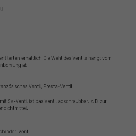
l)
tilarten erhältlich.
Die Wahl des Ventils hängt vom
enbohrung ab.
ranzösisches Ventil, Presta-Ventil
t SV-Ventil ist das Ventil abschraubbar, z. B. zur
ndichtmittel.
chrader-Ventil