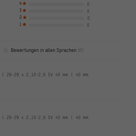
 Bewertung nur nach erfolgreicher Überprüfung der Bestellnummer
4
0
en Haken markiert, das gilt für alle verifizierten Bewertungen bis zu
3
0
05.2022 wurden auch Bewertungen von Kunden aufgenommen, die
2
0
e Bewertungen sind nicht mit einem grünen Haken markiert. Wir
1
ewertungen.
0
Bewertungen in allen Sprachen
(6)
 | 28-29 x 2,10-2,6 SV 40 mm | 40 mm
 | 28-29 x 2,10-2,6 SV 40 mm | 40 mm