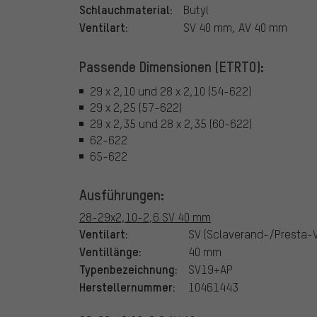
Schlauchmaterial:
Butyl
Ventilart:
SV 40 mm, AV 40 mm
Passende Dimensionen (ETRTO):
29 x 2,10 und 28 x 2,10 (54-622)
29 x 2,25 (57-622)
29 x 2,35 und 28 x 2,35 (60-622)
62-622
65-622
Ausführungen:
28-29x2,10-2,6 SV 40 mm
Ventilart:
SV (Sclaverand-/Presta-V
Ventillänge:
40 mm
Typenbezeichnung:
SV19+AP
Herstellernummer:
10461443