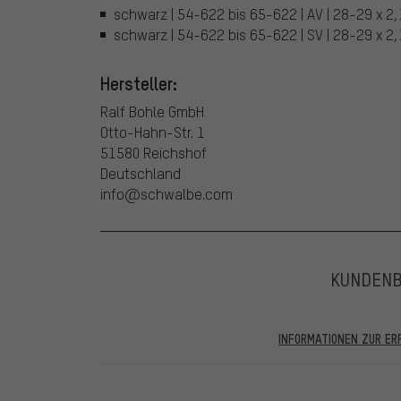
schwarz | 54-622 bis 65-622 | AV | 28-29 x 2
schwarz | 54-622 bis 65-622 | SV | 28-29 x 2
Hersteller:
Ralf Bohle GmbH
Otto-Hahn-Str. 1
51580 Reichshof
Deutschland
info@schwalbe.com
KUNDEN
INFORMATIONEN ZUR E
In den veröffentlichten Bewertungen finden sich solc
28.05.2022 werden nur Bewertungen veröffentlicht, die