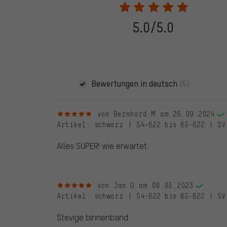
eine Bestellnummer angegeben wird. Wir schalten die
frei. Alle verifizierten Bewertungen sind mit einem grün
dem 28.05.2022 und ab dem 28.05.2022. Vor dem 28.
5.0/5.0
die bewertete Ware nicht bei uns gekauft haben. Dies
veröffentlichen alle ordnungsgemäß abgegebenen B
Bewertungen in deutsch
(5)
5 von 5 Sternen
von Bernhard M.
am 26.09.2024
Artikel
: schwarz | 54-622 bis 65-622 | SV
Alles SUPER! wie erwartet.
5 von 5 Sternen
von Jan O.
am 09.05.2023
Artikel
: schwarz | 54-622 bis 65-622 | SV
Stevige binnenband