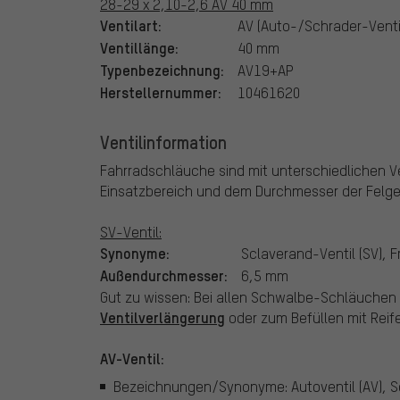
28-29 x 2,10-2,6 AV 40 mm
Ventilart:
AV (Auto-/Schrader-Venti
Ventillänge:
40 mm
Typenbezeichnung:
AV19+AP
Herstellernummer:
10461620
Ventilinformation
Fahrradschläuche sind mit unterschiedlichen Ven
Einsatzbereich und dem Durchmesser der Felg
SV-Ventil:
Synonyme:
Sclaverand-Ventil (SV), F
Außendurchmesser:
6,5 mm
Gut zu wissen: Bei allen Schwalbe-Schläuchen mi
Ventilverlängerung
oder zum Befüllen mit Reife
AV-Ventil:
Bezeichnungen/Synonyme: Autoventil (AV), S