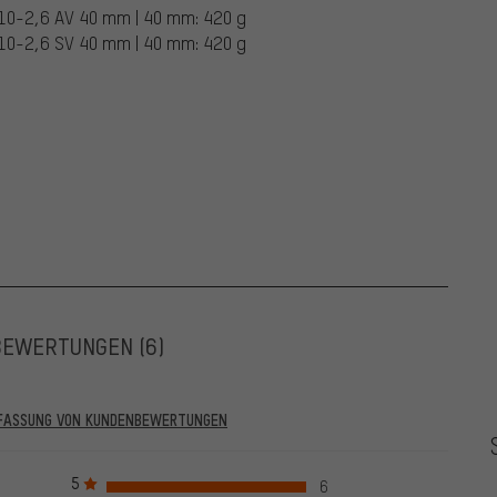
,10-2,6 AV 40 mm | 40 mm: 420 g
,10-2,6 SV 40 mm | 40 mm: 420 g
BEWERTUNGEN
(6)
RFASSUNG VON KUNDENBEWERTUNGEN
he vor dem 28.05.2022 und solche ab dem 28.05.2022. Ab dem
 auch verifiziert sind, das bedeutet, dass bei Bewertung auch
5
6