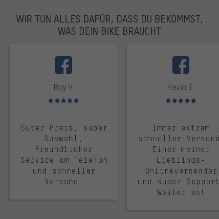
WIR TUN ALLES DAFÜR, DASS DU BEKOMMST,
WAS DEIN BIKE BRAUCHT
facebook
Roy V.
Kevin S.
Bewertungen: 5 von 5
Bewertungen: 5 von 5
Guter Preis, super
Immer extrem
Auswahl,
schneller Versan
freundlicher
Einer meiner
Service am Telefon
Lieblings-
und schneller
Onlineversender
Versand.
und super Suppor
Weiter so!