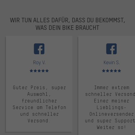
WIR TUN ALLES DAFÜR, DASS DU BEKOMMST,
WAS DEIN BIKE BRAUCHT
facebook
Roy V.
Kevin S.
Bewertungen: 5 von 5
Bewertungen: 5 von 5
Guter Preis, super
Immer extrem
Auswahl,
schneller Versan
freundlicher
Einer meiner
Service am Telefon
Lieblings-
und schneller
Onlineversender
Versand.
und super Suppor
Weiter so!