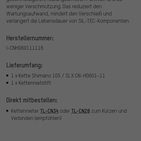
weniger Verschmutzung. Das reduziert den
Wartungsaufwand, mindert den Verschleiß und
verlängert die Lebensdauer von SIL-TEC-Komponenten.
Herstellernummer:
I-CNHG60111116
Lieferumfang:
1 x Kette Shimano 105 / SLX CN-HG601-11
1 x Kettennietstift
Direkt mitbestellen:
TL-CN34
TL-CN28
Kettennieter
oder
zum Kürzen und
Verbinden (empfohlen)