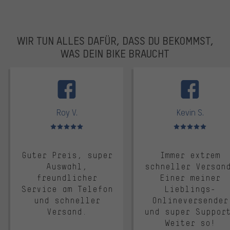
WIR TUN ALLES DAFÜR, DASS DU BEKOMMST,
WAS DEIN BIKE BRAUCHT
facebook
Roy V.
Kevin S.
Bewertungen: 5 von 5
Bewertungen: 5 von 5
Guter Preis, super
Immer extrem
Auswahl,
schneller Versan
freundlicher
Einer meiner
Service am Telefon
Lieblings-
und schneller
Onlineversender
Versand.
und super Suppor
Weiter so!