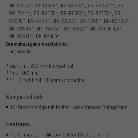
BR-M315*, BR-TX805*, BR-UR300*, BR-R9270**, BR-
R9170***, BR-R8170*, BR-R8070*, BR-R7170*, BR-
R7070*, BR-4770*, BR-RS805*, BR-R785*, BR-RS785*,
BR-RS505*, BR-RS405*, BR-RX820*, BR-RX820-LE*,
BR-RX810*, BR-RX400*
Bremsbelagskompatibilität:
organisch
* nicht mit 203 mm kompatibel
** nur 160 mm
*** HR nicht mit 180 mm kompatibel
Kompatibilität:
für Bremsbeläge mit breiter und schmaler Belagsform
Features:
Performance-Indikator: Select (Stufe 1 von 3)