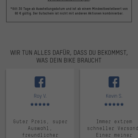
*Gilt 30 Tage ab Ausstellungsdatum und ist ab einem Mindestbestellwert von
60 € gültig. Der Gutschein ist nicht mit anderen Aktionen kombinierbar.
WIR TUN ALLES DAFÜR, DASS DU BEKOMMST,
WAS DEIN BIKE BRAUCHT
facebook
Roy V.
Kevin S.
Bewertungen: 5 von 5
Bewertungen: 5 von 5
Guter Preis, super
Immer extrem
Auswahl,
schneller Versan
freundlicher
Einer meiner