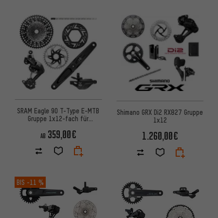
SRAM Eagle 90 T-Type E-MTB
Shimano GRX Di2 RX827 Gruppe
Gruppe 1x12-fach für
1x12
SRAM/Brose
359,00€
1.260,00€
AB
BIS
-11 %