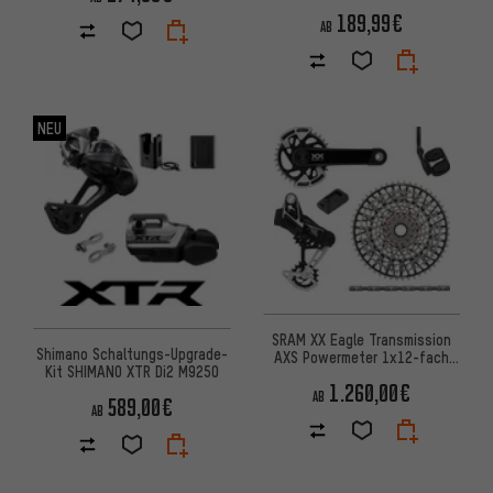
189,99€
AB
NEU
SRAM XX Eagle Transmission
Shimano Schaltungs-Upgrade-
AXS Powermeter 1x12-fach
Kit SHIMANO XTR Di2 M9250
Gruppe
1.260,00€
AB
589,00€
AB