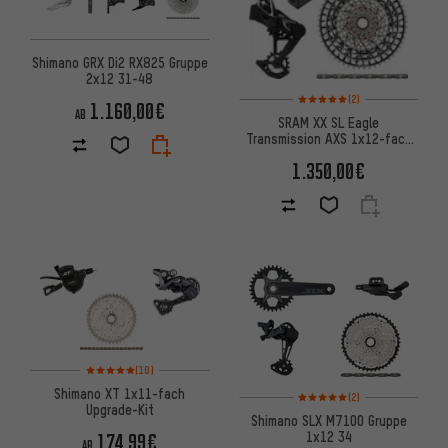
Shimano GRX Di2 RX825 Gruppe
2x12 31-48
Bewertungen: 5 von 5 basier
(2)
1.160,00€
AB
SRAM XX SL Eagle
Transmission AXS 1x12-fach
Gruppe
1.350,00€
Bewertungen: 5 von 5 basierend auf 10 Bewertungen
(10)
Shimano XT 1x11-fach
Bewertungen: 5 von 5 basier
(2)
Upgrade-Kit
Shimano SLX M7100 Gruppe
1x12 34
174,99€
AB