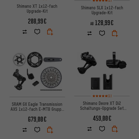
(1)
Shimano XT 1x12-fach
Shimano SLX 1x12-fach
Upgrade-Kit
Upgrade-Kit
208,99€
128,99€
AB
Bewertungen: 5 von 5 basier
(1)
Shimano Deore XT Di2
SRAM GX Eagle Transmission
Schaltungs-Upgrade Set
AXS 1x12-fach E-MTB Gruppe
M8250 RD-M8250-SGS
für Brose
459,00€
679,00€