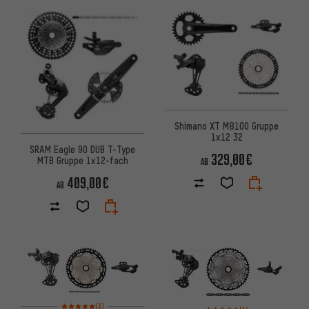
Shimano XT M8100 Gruppe
1x12 32
SRAM Eagle 90 DUB T-Type
329,00€
MTB Gruppe 1x12-fach
AB
409,00€
AB
Bewertungen: 5 von 5 basierend auf 3 Bewertungen
(3)
Bewertungen: 5 von 5 basier