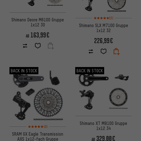
Bewertungen: 5 von 5 basier
(3)
Shimano Deore M6100 Gruppe
1x12 30
Shimano SLX M7100 Gruppe
1x12 32
163,99€
AB
226,99€
BACK IN STOCK
BACK IN STOCK
Shimano XT M8100 Gruppe
Bewertungen: 5 von 5 basierend auf 2 Bewertungen
(2)
1x12 34
SRAM GX Eagle Transmission
329,00€
AXS 1x12-fach Gruppe
AB