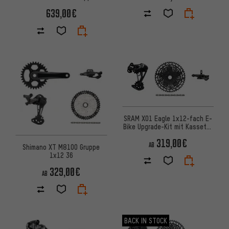
639,00€
SRAM X01 Eagle 1x12-fach E-
Bike Upgrade-Kit mit Kassette
für Shimano
319,00€
AB
Shimano XT M8100 Gruppe
1x12 36
329,00€
AB
BACK IN STOCK