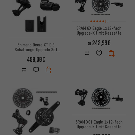
Bewertungen: 5 von 5 basier
(5)
SRAM GX Eagle 1x12-fach
Upgrade-Kit mit Kassette
242,99€
AB
Shimano Deore XT Di2
Schaltungs-Upgrade Set
M8250, RD-M8250-SGS
499,00€
SRAM X01 Eagle 1x12-fach
Upgrade-Kit mit Kassette