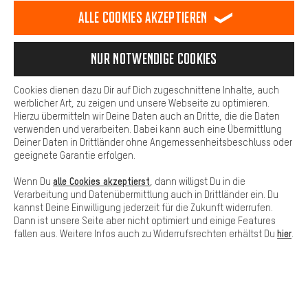
Dein Shopping-Erlebnis wird komfortabler. Mit Komfort-Cookies
stellen wir Verknüpfungen zu Social Media Plattformen her. So
Alle Cookies akzeptieren
können wir dir weitere nützliche Inhalte und Informationen zur
Verfügung stellen. Zudem hast du die Möglichkeit zusätzliche
Services zu nutzen, die es dir erleichtern die richtigen Produkte zu
Nur Notwendige Cookies
finden. Beispielsweise bieten wir eine Chat-Funktion an, damit
Fragen schnell und unkompliziert beantwortet werden können.
Cookies dienen dazu Dir auf Dich zugeschnittene Inhalte, auch
Basis
werblicher Art, zu zeigen und unsere Webseite zu optimieren.
SCHNELL ERHALTEN
Hierzu übermitteln wir Deine Daten auch an Dritte, die die Daten
Basis-Cookies gewährleisten, dass Du unsere Webseite
verwenden und verarbeiten. Dabei kann auch eine Übermittlung
grundsätzlich nutzen kannst.
Deiner Daten in Drittländer ohne Angemessenheitsbeschluss oder
geeignete Garantie erfolgen.
alle Cookies akzeptierst
Wenn Du
, dann willigst Du in die
Verarbeitung und Datenübermittlung auch in Drittländer ein. Du
Lass Dich beraten
kannst Deine Einwilligung jederzeit für die Zukunft widerrufen.
Dann ist unsere Seite aber nicht optimiert und einige Features
hier
fallen aus. Weitere Infos auch zu Widerrufsrechten erhältst Du
.
Terminbuchung
Kontaktformular
Unsere Datenschutzerklärung