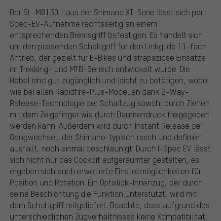
Der SL-M8130-I aus der Shimano XT-Serie lässt sich per I-
Spec-EV-Aufnahme rechtsseitig an einem
entsprechenden Bremsgriff befestigen. Es handelt sich
um den passenden Schaltgriff für den Linkglide 11-fach
Antrieb, der gezielt für E-Bikes und strapaziöse Einsätze
im Trekking- und MTB-Bereich entwickelt wurde. Die
Hebel sind gut zugänglich und leicht zu betätigen, wobei
wie bei allen Rapidfire-Plus-Modellen dank 2-Way-
Release-Technologie der Schaltzug sowohl durch Ziehen
mit dem Zeigefinger wie durch Daumendruck freigegeben
werden kann. Außerdem wird durch Instant Release der
Gangwechsel, der Shimano-typisch rasch und definiert
ausfällt, noch einmal beschleunigt. Durch I-Spec EV lässt
sich nicht nur das Cockpit aufgeräumter gestalten, es
ergeben sich auch erweiterte Einstellmöglichkeiten für
Position und Rotation. Ein Optislick-Innenzug, der durch
seine Beschichtung die Funktion unterstützt, wird mit
dem Schaltgriff mitgeliefert. Beachte, dass aufgrund des
unterschiedlichen Zugverhältnisses keine Kompatibilität