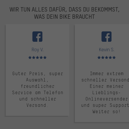
WIR TUN ALLES DAFÜR, DASS DU BEKOMMST,
WAS DEIN BIKE BRAUCHT
facebook
Roy V.
Kevin S.
Bewertungen: 5 von 5
Bewertungen: 5 von 5
Guter Preis, super
Immer extrem
Auswahl,
schneller Versan
freundlicher
Einer meiner
Service am Telefon
Lieblings-
und schneller
Onlineversender
Versand.
und super Suppor
Weiter so!