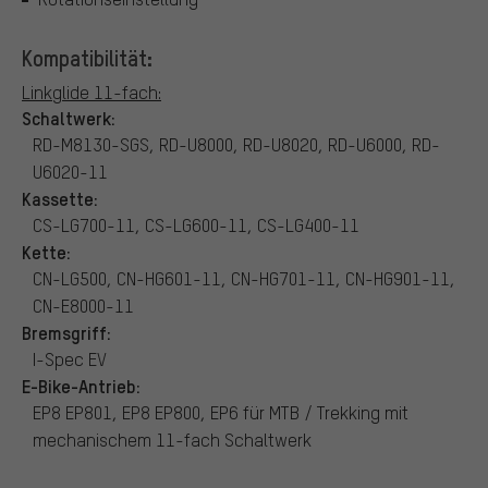
Kompatibilität:
Linkglide 11-fach:
Schaltwerk:
RD-M8130-SGS, RD-U8000, RD-U8020, RD-U6000, RD-
U6020-11
Kassette:
CS-LG700-11, CS-LG600-11, CS-LG400-11
Kette:
CN-LG500, CN-HG601-11, CN-HG701-11, CN-HG901-11,
CN-E8000-11
Bremsgriff:
I-Spec EV
E-Bike-Antrieb:
EP8 EP801, EP8 EP800, EP6 für MTB / Trekking mit
mechanischem 11-fach Schaltwerk