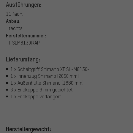
Ausführungen:
11 fach:
Anbau:
rechts
Herstellernummer:
I-SLM8130IRAP
Lieferumfang:
1 x Schaltgriff Shimano XT SL-M8130-I
1 x Innenzug Shimano (2050 mm)
1 x Außenhülle Shimano (1880 mm)
3 x Endkappe 6 mm gedichtet
1 x Endkappe verlängert
Herstellergewicht: