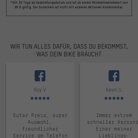
*Gilt 30 Tage ab Ausstellungsdatum und ist ab einem Mindestbestellwert von
60 € gültig. Der Gutschein ist nicht mit anderen Aktionen kombinierbar.
WIR TUN ALLES DAFÜR, DASS DU BEKOMMST,
WAS DEIN BIKE BRAUCHT
facebook
Roy V.
Kevin S.
Bewertungen: 5 von 5
Bewertungen: 5 von 5
Guter Preis, super
Immer extrem
Auswahl,
schneller Versan
freundlicher
Einer meiner
Service am Telefon
Lieblings-