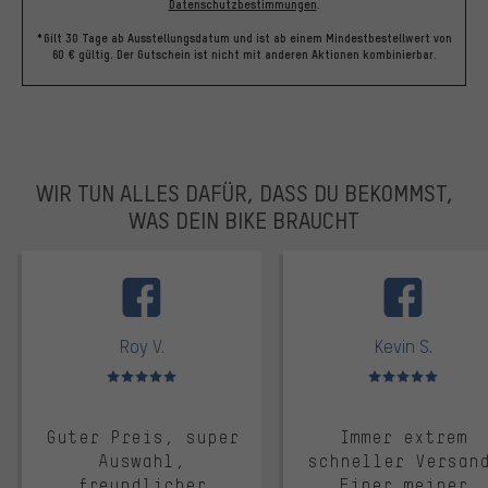
Datenschutzbestimmungen
.
*Gilt 30 Tage ab Ausstellungsdatum und ist ab einem Mindestbestellwert von
60 € gültig. Der Gutschein ist nicht mit anderen Aktionen kombinierbar.
WIR TUN ALLES DAFÜR, DASS DU BEKOMMST,
WAS DEIN BIKE BRAUCHT
facebook
Roy V.
Kevin S.
Bewertungen: 5 von 5
Bewertungen: 5 von 5
Guter Preis, super
Immer extrem
Auswahl,
schneller Versan
freundlicher
Einer meiner