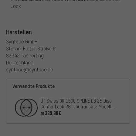
Lock
Hersteller:
Syntace GmbH
Stefan-Flötzl-Straße 6
83342 Tacherting
Deutschland
syntace@syntace.de
Verwandte Produkte
DT Swiss GR 1600 SPLINE DB 25 Disc
Center Lock 28" Laufradsatz Modell
2024
389,00€
AB