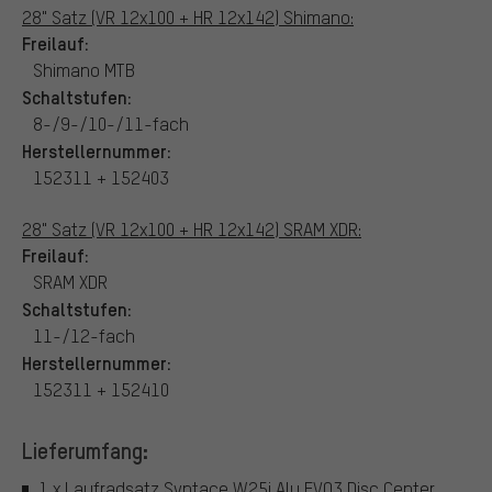
28" Satz (VR 12x100 + HR 12x142) Shimano:
Freilauf:
Shimano MTB
Schaltstufen:
8-/9-/10-/11-fach
Herstellernummer:
152311 + 152403
28" Satz (VR 12x100 + HR 12x142) SRAM XDR:
Freilauf:
SRAM XDR
Schaltstufen:
11-/12-fach
Herstellernummer:
152311 + 152410
Lieferumfang:
1 x Laufradsatz Syntace W25i Alu EVO3 Disc Center