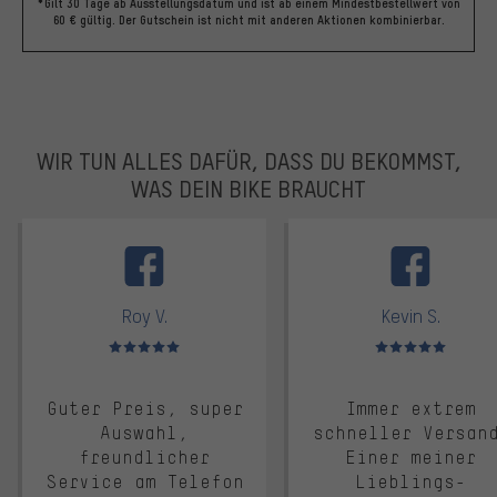
*Gilt 30 Tage ab Ausstellungsdatum und ist ab einem Mindestbestellwert von
60 € gültig. Der Gutschein ist nicht mit anderen Aktionen kombinierbar.
WIR TUN ALLES DAFÜR, DASS DU BEKOMMST,
WAS DEIN BIKE BRAUCHT
facebook
Roy V.
Kevin S.
Bewertungen: 5 von 5
Bewertungen: 5 von 5
Guter Preis, super
Immer extrem
Auswahl,
schneller Versan
freundlicher
Einer meiner
Service am Telefon
Lieblings-