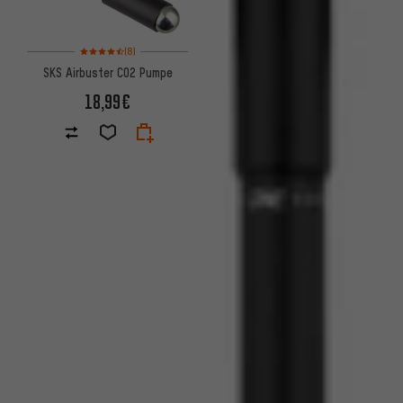
Bewertungen: 4,5 von 5 basierend auf 8 Bewertungen
(8)
SKS Airbuster CO2 Pumpe
18,99€