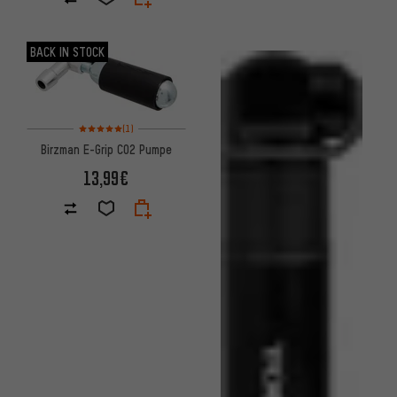
BACK IN STOCK
Bewertungen: 5 von 5 basierend auf 1 Bewertungen
(1)
Birzman E-Grip CO2 Pumpe
13,99€