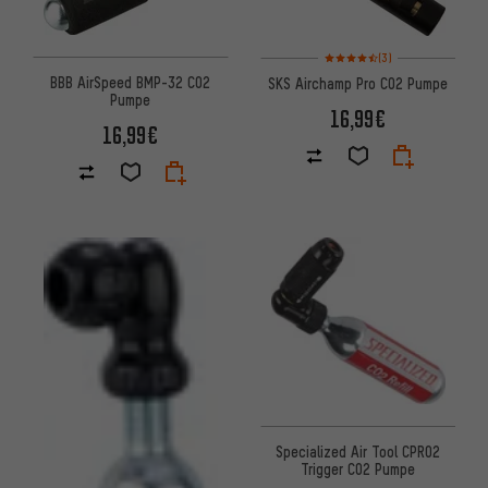
Bewertungen: 4,5 von 5 basi
(3)
BBB AirSpeed BMP-32 CO2
SKS Airchamp Pro CO2 Pumpe
Pumpe
16,99€
16,99€
Specialized Air Tool CPRO2
Trigger CO2 Pumpe