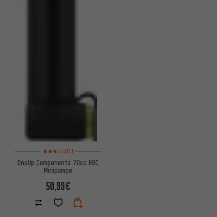
Bewertungen: 3 von 5 basierend auf 1 Bewertungen
(1)
OneUp Components 70cc EDC
Minipumpe
50,99€