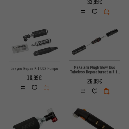
33,99€
MaXalami PlugN'Blow Duo
Lezyne Repair Kit CO2 Pumpe
Tubeless Reparaturset mit 16
16,99€
g CO2-Kartusche
26,99€