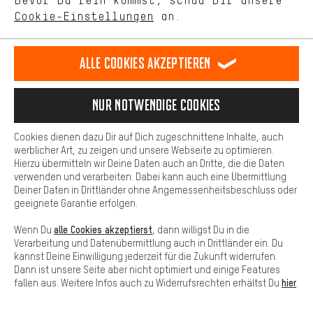
Bevor Du rein kommst, schau Dir unsere
unseres Shop-Angebots.
Cookie-Einstellungen
an.
Mehr Komfort
SERVICE
Dein Shopping-Erlebnis wird komfortabler. Mit Komfort-Cookies
stellen wir Verknüpfungen zu Social Media Plattformen her. So
Alle Cookies akzeptieren
können wir dir weitere nützliche Inhalte und Informationen zur
FAQ
Verfügung stellen. Zudem hast du die Möglichkeit zusätzliche
Services zu nutzen, die es dir erleichtern die richtigen Produkte zu
Nur Notwendige Cookies
finden. Beispielsweise bieten wir eine Chat-Funktion an, damit
GRÖSSENBERATUNG
Fragen schnell und unkompliziert beantwortet werden können.
Cookies dienen dazu Dir auf Dich zugeschnittene Inhalte, auch
Basis
werblicher Art, zu zeigen und unsere Webseite zu optimieren.
Hierzu übermitteln wir Deine Daten auch an Dritte, die die Daten
WUNSCHBOX
Basis-Cookies gewährleisten, dass Du unsere Webseite
verwenden und verarbeiten. Dabei kann auch eine Übermittlung
grundsätzlich nutzen kannst.
Deiner Daten in Drittländer ohne Angemessenheitsbeschluss oder
geeignete Garantie erfolgen.
AACHENER COMMUNITY
alle Cookies akzeptierst
Wenn Du
, dann willigst Du in die
Verarbeitung und Datenübermittlung auch in Drittländer ein. Du
TEAM
kannst Deine Einwilligung jederzeit für die Zukunft widerrufen.
Dann ist unsere Seite aber nicht optimiert und einige Features
hier
fallen aus. Weitere Infos auch zu Widerrufsrechten erhältst Du
.