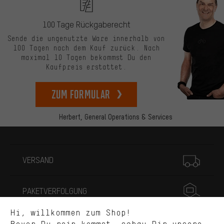
100 Tage Rückgaberecht
Sende die ungenutzte Ware innerhalb von
100 Tagen nach dem Kauf zurück. Nach
maximal 10 Tagen bekommst Du den
Kaufpreis erstattet.
zum Formular
Herbert,
General Operations & Services
Passendere Angebote
Du bekommst, statt zufälliger Werbung, genauer passende
Mehr Informationen
Angebote von uns. Diese Cookies helfen uns, Deine Interessen
besser zu erkennen und Dir relevante Produkte und Tipps zu
VERSAND
zeigen.
Bessere Leistung
PAKETVERFOLGUNG
Uns interessiert, was Du in unserem Shop suchst und brauchst.
Mit Leistungs-Cookies nimmst Du mit Deinem Shopping-Verhalten
Hi, willkommen zum Shop!
selbst Einfluss auf die Verbesserung unserer Webseite und
WIDERRUF