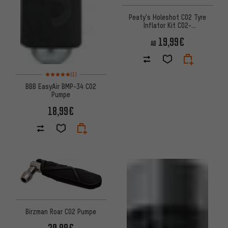
Peaty's Holeshot CO2 Tyre
Inflator Kit CO2-
Kartuschenpumpe + 16 g
19,99€
Kartusche
AB
Bewertungen: 5 von 5 basierend auf 1 Bewertungen
(1)
BBB EasyAir BMP-34 CO2
Pumpe
18,99€
Birzman Roar CO2 Pumpe