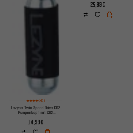
25,99€
Bewertungen: 4 von 5 basierend auf 1 Bewertungen
(1)
Lezyne Twin Speed Drive CO2
Pumpenkopf mit CO2
Kartusche 16 g
14,99€