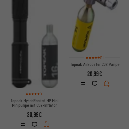
Bewertungen: 5 von 5 basier
(4)
Topeak AirBooster CO2 Pumpe
20,99€
Bewertungen: 5 von 5 basierend auf 1 Bewertungen
(1)
Topeak HybridRocket HP Mini
Minipumpe mit CO2-Inflator
30,99€