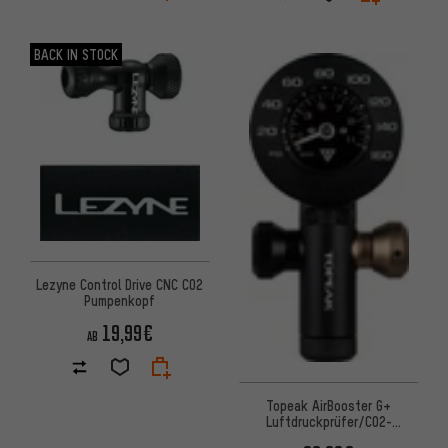
BACK IN STOCK
Lezyne Control Drive CNC CO2
Pumpenkopf
19,99€
AB
Topeak AirBooster G+
Luftdruckprüfer/CO2-
Kartuschenpumpe