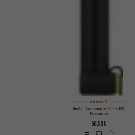
Bewertungen: 4,5 von 5 basi
(2)
OneUp Components 100cc EDC
Minipumpe
50,99€