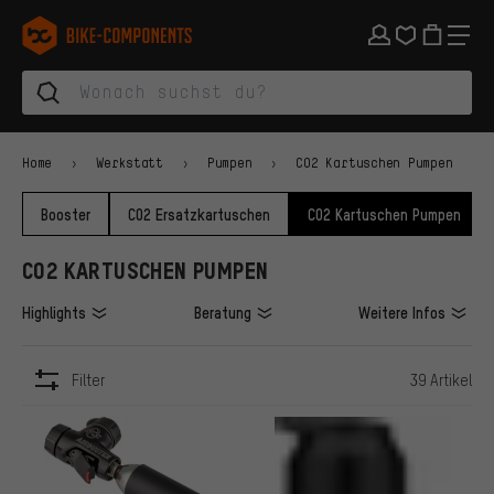
Zur Hauptnavigation springen
Zur Kategorienavigation springen
Zum Inhalt springen
Zu Marken und Newsletter springen
Zur Fußzeile springen
bike-components.de Startseite
Home
Werkstatt
Pumpen
CO2 Kartuschen Pumpen
Booster
CO2 Ersatzkartuschen
CO2 Kartuschen Pumpen
CO2 KARTUSCHEN PUMPEN
Highlights
Beratung
Weitere Infos
Filter
39 Artikel
ARTIKEL