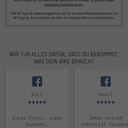
somit diesen für Dich wertvoller gestalten zu können.
Es gelten unsere
Datenschutzbestimmungen
.
*Gilt 30 Tage ab Ausstellungsdatum und ist ab einem Mindestbestellwert von
60 € gültig. Der Gutschein ist nicht mit anderen Aktionen kombinierbar.
WIR TUN ALLES DAFÜR, DASS DU BEKOMMST,
WAS DEIN BIKE BRAUCHT
facebook
Roy V.
Kevin S.
Bewertungen: 5 von 5
Bewertungen: 5 von 5
Guter Preis, super
Immer extrem
Auswahl,
schneller Versan