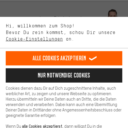
Bessere Leistung
Uns interessiert, was Du in unserem Shop suchst und brauchst.
Lass Dich beraten
Mit Leistungs-Cookies nimmst Du mit Deinem Shopping-Verhalten
Hi, willkommen zum Shop!
selbst Einfluss auf die Verbesserung unserer Webseite und
Bevor Du rein kommst, schau Dir unsere
unseres Shop-Angebots.
Terminbuchung
Cookie-Einstellungen
an.
Mehr Komfort
Kontaktformular
Dein Shopping-Erlebnis wird komfortabler. Mit Komfort-Cookies
stellen wir Verknüpfungen zu Social Media Plattformen her. So
Alle Cookies akzeptieren
Unsere Datenschutzerklärung
können wir dir weitere nützliche Inhalte und Informationen zur
Verfügung stellen. Zudem hast du die Möglichkeit zusätzliche
Sprache"
Services zu nutzen, die es dir erleichtern die richtigen Produkte zu
Nur Notwendige Cookies
finden. Beispielsweise bieten wir eine Chat-Funktion an, damit
DE
EN
ES
FR
Deutsch
english
español
français
Fragen schnell und unkompliziert beantwortet werden können.
Cookies dienen dazu Dir auf Dich zugeschnittene Inhalte, auch
Basis
werblicher Art, zu zeigen und unsere Webseite zu optimieren.
Hierzu übermitteln wir Deine Daten auch an Dritte, die die Daten
VERTRAG WIDERRUFEN
Aachener Community
Affiliateprogramm
Basis-Cookies gewährleisten, dass Du unsere Webseite
verwenden und verarbeiten. Dabei kann auch eine Übermittlung
grundsätzlich nutzen kannst.
Deiner Daten in Drittländer ohne Angemessenheitsbeschluss oder
Impressum
Datenschutz
Allgemeine Geschäftsbedingungen
geeignete Garantie erfolgen.
Hinweisgebersystem
Hinweise zur Batterieentsorgung
alle Cookies akzeptierst
Wenn Du
, dann willigst Du in die