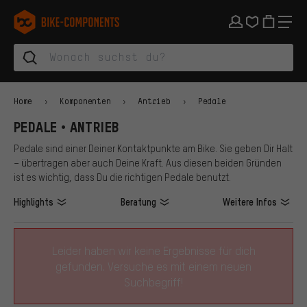
Zur Hauptnavigation springen
Zur Kategorienavigation springen
Zum Inhalt springen
Zu Marken und Newsletter springen
Zur Fußzeile springen
bike-components.de Startseite
Home
Komponenten
Antrieb
Pedale
PEDALE • ANTRIEB
Pedale sind einer Deiner Kontaktpunkte am Bike. Sie geben Dir Halt
– übertragen aber auch Deine Kraft. Aus diesen beiden Gründen
ist es wichtig, dass Du die richtigen Pedale benutzt.
Highlights
Beratung
Weitere Infos
Leider haben wir keine Ergebnisse für dich
gefunden. Versuche es mit einem neuen
Suchbegriff!