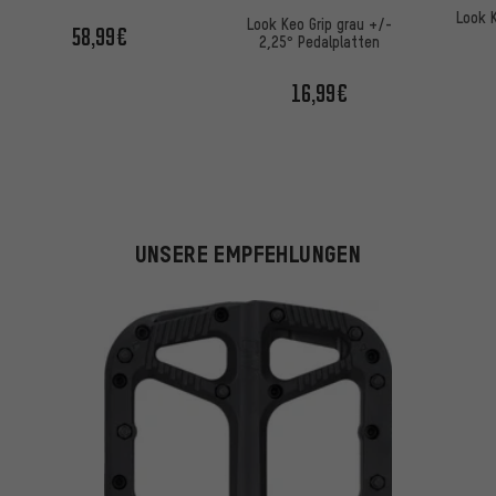
Edition
Look K
Look Keo Grip grau +/-
58,99€
2,25° Pedalplatten
16,99€
UNSERE EMPFEHLUNGEN