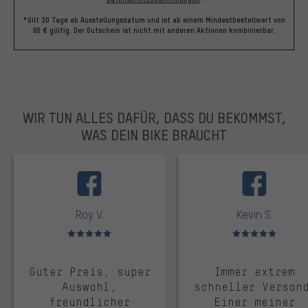
*Gilt 30 Tage ab Ausstellungsdatum und ist ab einem Mindestbestellwert von
60 € gültig. Der Gutschein ist nicht mit anderen Aktionen kombinierbar.
WIR TUN ALLES DAFÜR, DASS DU BEKOMMST,
WAS DEIN BIKE BRAUCHT
facebook
Roy V.
Kevin S.
Bewertungen: 5 von 5
Bewertungen: 5 von 5
Guter Preis, super
Immer extrem
Auswahl,
schneller Versan
freundlicher
Einer meiner