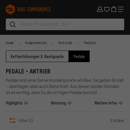
Zur Hauptnavigation springen
Zur Kategorienavigation springen
Zum Inhalt springen
Zu Marken und Newsletter springen
Zur Fußzeile springen
bike-components.de Startseite
Home
Komponenten
Antrieb
Pedale
Kettenführungen & Bashguards
Pedale
PEDALE • ANTRIEB
Pedale sind einer Deiner Kontaktpunkte am Bike. Sie geben Dir Halt
– übertragen aber auch Deine Kraft. Aus diesen beiden Gründen
ist es wichtig, dass Du die richtigen Pedale benutzt.
Highlights
Beratung
Weitere Infos
Filter
(1)
5 Artikel