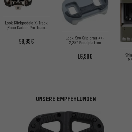
Look Klickpedale X-Track
Race Carbon Pro Team
Edition
Look Keo Grip grau +/-
58,99€
2,25° Pedalplatten
Shi
16,99€
M8
UNSERE EMPFEHLUNGEN