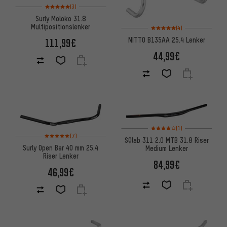
Bewertungen: 5 von 5 basierend auf 3 Bewertungen
(3)
Surly Moloko 31.8
Multipositionslenker
Bewertungen: 5 von 5 basier
(4)
NITTO B135AA 25.4 Lenker
111,99€
44,99€
Bewertungen: 4 von 5 basier
(1)
Bewertungen: 5 von 5 basierend auf 7 Bewertungen
(7)
SQlab 311 2.0 MTB 31.8 Riser
Surly Open Bar 40 mm 25.4
Medium Lenker
Riser Lenker
84,99€
46,99€