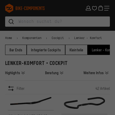
Zur Hauptnavigation springen
Zur Kategorienavigation springen
Zum Inhalt springen
Zu Marken und Newsletter springen
Zur Fußzeile springen
bike-components.de Startseite
Home
Komponenten
Cockpit
Lenker - Komfort
Bar Ends
Integrierte Cockpits
Kleinteile
Lenker - Komfo
LENKER-KOMFORT • COCKPIT
Highlights
Beratung
Weitere Infos
Filter
42 Artikel
ARTIKEL