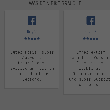
WAS DEIN BIKE BRAUCHT
facebook
Roy V.
Kevin S.
Bewertungen: 5 von 5
Bewertungen: 5 von 5
Guter Preis, super
Immer extrem
Auswahl,
schneller Versan
freundlicher
Einer meiner
Service am Telefon
Lieblings-
und schneller
Onlineversender
Versand.
und super Suppor
Weiter so!