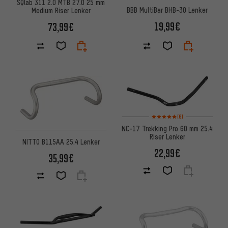
SQlab 311 2.0 MTB 27.0 25 mm
BBB MultiBar BHB-30 Lenker
Medium Riser Lenker
19,99€
73,99€
Bewertungen: 5 von 5 basier
(6)
NC-17 Trekking Pro 60 mm 25.4
Riser Lenker
NITTO B115AA 25.4 Lenker
22,99€
35,99€