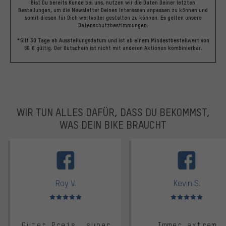
Bist Du bereits Kunde bei uns, nutzen wir die Daten Deiner letzten
Bestellungen, um die Newsletter Deinen Interessen anpassen zu können und
somit diesen für Dich wertvoller gestalten zu können.
Es gelten unsere
Datenschutzbestimmungen
.
*Gilt 30 Tage ab Ausstellungsdatum und ist ab einem Mindestbestellwert von
60 € gültig. Der Gutschein ist nicht mit anderen Aktionen kombinierbar.
WIR TUN ALLES DAFÜR, DASS DU BEKOMMST,
WAS DEIN BIKE BRAUCHT
facebook
Roy V.
Kevin S.
Bewertungen: 5 von 5
Bewertungen: 5 von 5
Guter Preis, super
Immer extrem