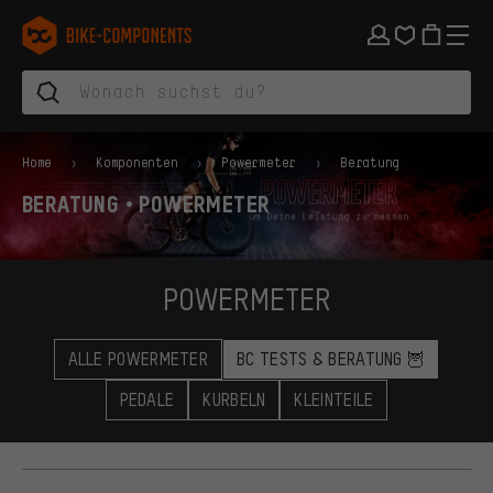
Zur Hauptnavigation springen
Zur Kategorienavigation springen
Zum Inhalt springen
Zu Marken und Newsletter springen
Zur Fußzeile springen
bike-components.de Startseite
Home
Komponenten
Powermeter
Beratung
BERATUNG • POWERMETER
POWERMETER
ALLE POWERMETER
BC TESTS & BERATUNG 🦉
PEDALE
KURBELN
KLEINTEILE