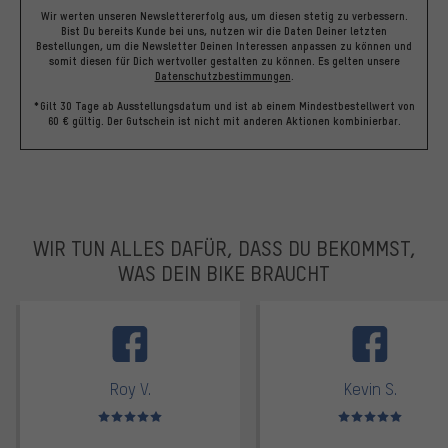
Wir werten unseren Newslettererfolg aus, um diesen stetig zu verbessern.
Bist Du bereits Kunde bei uns, nutzen wir die Daten Deiner letzten
Bestellungen, um die Newsletter Deinen Interessen anpassen zu können und
somit diesen für Dich wertvoller gestalten zu können.
Es gelten unsere
Datenschutzbestimmungen
.
*Gilt 30 Tage ab Ausstellungsdatum und ist ab einem Mindestbestellwert von
60 € gültig. Der Gutschein ist nicht mit anderen Aktionen kombinierbar.
WIR TUN ALLES DAFÜR, DASS DU BEKOMMST,
WAS DEIN BIKE BRAUCHT
facebook
Roy V.
Kevin S.
Bewertungen: 5 von 5
Bewertungen: 5 von 5