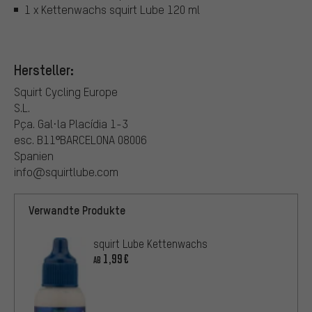
1 x Kettenwachs squirt Lube 120 ml
Hersteller:
Squirt Cycling Europe
S.L.
Pça. Gal·la Placídia 1-3
esc. B11ºBARCELONA 08006
Spanien
info@squirtlube.com
Verwandte Produkte
squirt Lube Kettenwachs
1,99€
AB