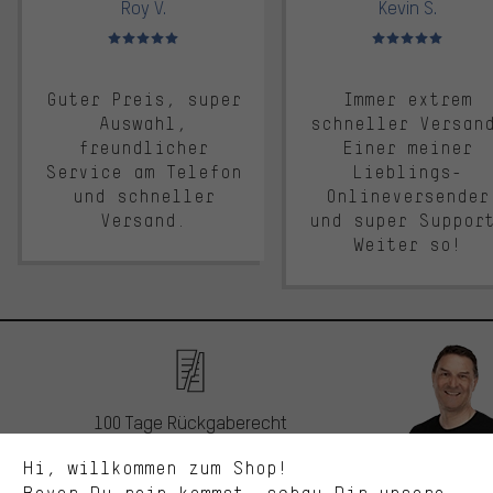
Roy V.
Kevin S.
Bewertungen: 5 von 5
Bewertungen: 5 von 5
Guter Preis, super
Immer extrem
Auswahl,
schneller Versan
freundlicher
Einer meiner
Service am Telefon
Lieblings-
und schneller
Onlineversender
Versand.
und super Suppor
Weiter so!
Passendere Angebote
Du bekommst, statt zufälliger Werbung, genauer passende
Angebote von uns. Diese Cookies helfen uns, Deine Interessen
besser zu erkennen und Dir relevante Produkte und Tipps zu
zeigen.
Bessere Leistung
100 Tage Rückgaberecht
Uns interessiert, was Du in unserem Shop suchst und brauchst.
Mit Leistungs-Cookies nimmst Du mit Deinem Shopping-Verhalten
Sende die ungenutzte Ware innerhalb von
Hi, willkommen zum Shop!
selbst Einfluss auf die Verbesserung unserer Webseite und
100 Tagen nach dem Kauf zurück. Nach