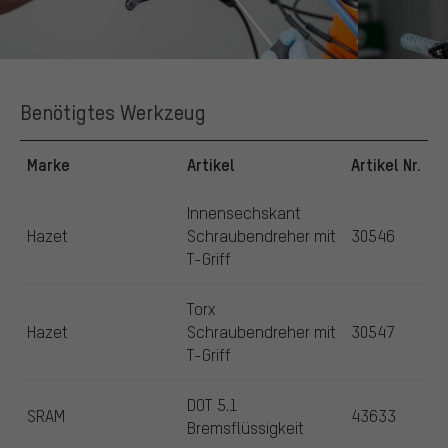
Benötigtes Werkzeug
Marke
Artikel
Artikel Nr.
Innensechskant
Hazet
Schraubendreher mit
30546
T-Griff
Torx
Hazet
Schraubendreher mit
30547
T-Griff
DOT 5.1
SRAM
43633
Bremsflüssigkeit