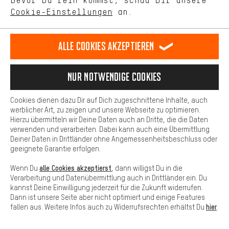
Bevor Du rein kommst, schau Dir unsere
unseres Shop-Angebots.
maximal 10 Tagen bekommst Du den
Cookie-Einstellungen
an.
Kaufpreis erstattet.
Mehr Komfort
Dein Shopping-Erlebnis wird komfortabler. Mit Komfort-Cookies
zum Formular
stellen wir Verknüpfungen zu Social Media Plattformen her. So
Alle Cookies akzeptieren
können wir dir weitere nützliche Inhalte und Informationen zur
Herbert,
General Operations & Services
Verfügung stellen. Zudem hast du die Möglichkeit zusätzliche
Services zu nutzen, die es dir erleichtern die richtigen Produkte zu
Nur Notwendige Cookies
finden. Beispielsweise bieten wir eine Chat-Funktion an, damit
Fragen schnell und unkompliziert beantwortet werden können.
Mehr Informationen
Cookies dienen dazu Dir auf Dich zugeschnittene Inhalte, auch
VERSAND
Basis
werblicher Art, zu zeigen und unsere Webseite zu optimieren.
Hierzu übermitteln wir Deine Daten auch an Dritte, die die Daten
Basis-Cookies gewährleisten, dass Du unsere Webseite
verwenden und verarbeiten. Dabei kann auch eine Übermittlung
grundsätzlich nutzen kannst.
PAKETVERFOLGUNG
Deiner Daten in Drittländer ohne Angemessenheitsbeschluss oder
geeignete Garantie erfolgen.
alle Cookies akzeptierst
Wenn Du
, dann willigst Du in die
WIDERRUF
Verarbeitung und Datenübermittlung auch in Drittländer ein. Du
kannst Deine Einwilligung jederzeit für die Zukunft widerrufen.
Dann ist unsere Seite aber nicht optimiert und einige Features
SERVICE
hier
fallen aus. Weitere Infos auch zu Widerrufsrechten erhältst Du
.