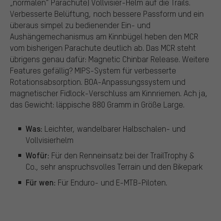
„normalen“ Parachute) Vollvisier-Helm auf die Trails.
Verbesserte Belüftung, noch bessere Passform und ein
überaus simpel zu bedienender Ein- und
Aushängemechanismus am Kinnbügel heben den MCR
vom bisherigen Parachute deutlich ab. Das MCR steht
übrigens genau dafür: Magnetic Chinbar Release. Weitere
Features gefällig? MIPS-System für verbesserte
Rotationsabsorption. BOA-Anpassungssystem und
magnetischer Fidlock-Verschluss am Kinnriemen. Ach ja,
das Gewicht: läppische 880 Gramm in Größe Large.
Was:
Leichter, wandelbarer Halbschalen- und
Vollvisierhelm
Wofür:
Für den Renneinsatz bei der TrailTrophy &
Co., sehr anspruchsvolles Terrain und den Bikepark
Für wen:
Für Enduro- und E-MTB-Piloten.