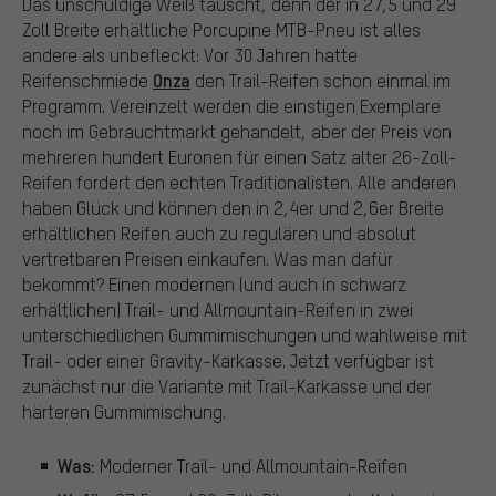
Das unschuldige Weiß täuscht, denn der in 27,5 und 29
Zoll Breite erhältliche Porcupine MTB-Pneu ist alles
andere als unbefleckt: Vor 30 Jahren hatte
Onza
Reifenschmiede
den Trail-Reifen schon einmal im
Programm. Vereinzelt werden die einstigen Exemplare
noch im Gebrauchtmarkt gehandelt, aber der Preis von
mehreren hundert Euronen für einen Satz alter 26-Zoll-
Reifen fordert den echten Traditionalisten. Alle anderen
haben Glück und können den in 2,4er und 2,6er Breite
erhältlichen Reifen auch zu regulären und absolut
vertretbaren Preisen einkaufen. Was man dafür
bekommt? Einen modernen (und auch in schwarz
erhältlichen) Trail- und Allmountain-Reifen in zwei
unterschiedlichen Gummimischungen und wahlweise mit
Trail- oder einer Gravity-Karkasse. Jetzt verfügbar ist
zunächst nur die Variante mit Trail-Karkasse und der
härteren Gummimischung.
Was:
Moderner Trail- und Allmountain-Reifen