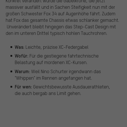
Konkret verändert wurde die Gabelkrone, die jetzt
massiver ausfällt und in Sachen Steifigkeit nun mit der
großen Schwester Fox 34 auf Augenhöhe fährt. Zudem
hat Fox das gesamte Chassis etwas schlanker gemacht.
Unverändert bleibt hingegen das Step-Cast Design mit
den im unteren Drittel typisch hohlen Tauchrohren.
Was:
Leichte, präzise XC-Federgabel
Wofür:
Für die gestiegene fahrtechnische
Belastung auf mordenen XC-Kursen.
Warum:
Weil Nino Schurter irgendwann das
"Whippen" im Rennen angefangen hat.
Für wen:
Gewichtsbewusste Ausdauerathleten,
die auch bergab ans Limit gehen.