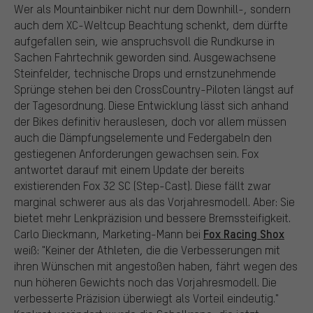
Wer als Mountainbiker nicht nur dem Downhill-, sondern
auch dem XC-Weltcup Beachtung schenkt, dem dürfte
aufgefallen sein, wie anspruchsvoll die Rundkurse in
Sachen Fahrtechnik geworden sind. Ausgewachsene
Steinfelder, technische Drops und ernstzunehmende
Sprünge stehen bei den CrossCountry-Piloten längst auf
der Tagesordnung. Diese Entwicklung lässt sich anhand
der Bikes definitiv herauslesen, doch vor allem müssen
auch die Dämpfungselemente und Federgabeln den
gestiegenen Anforderungen gewachsen sein. Fox
antwortet darauf mit einem Update der bereits
existierenden Fox 32 SC (Step-Cast). Diese fällt zwar
marginal schwerer aus als das Vorjahresmodell. Aber: Sie
bietet mehr Lenkpräzision und bessere Bremssteifigkeit.
Fox Racing Shox
Carlo Dieckmann, Marketing-Mann bei
weiß: "Keiner der Athleten, die die Verbesserungen mit
ihren Wünschen mit angestoßen haben, fährt wegen des
nun höheren Gewichts noch das Vorjahresmodell. Die
verbesserte Präzision überwiegt als Vorteil eindeutig."