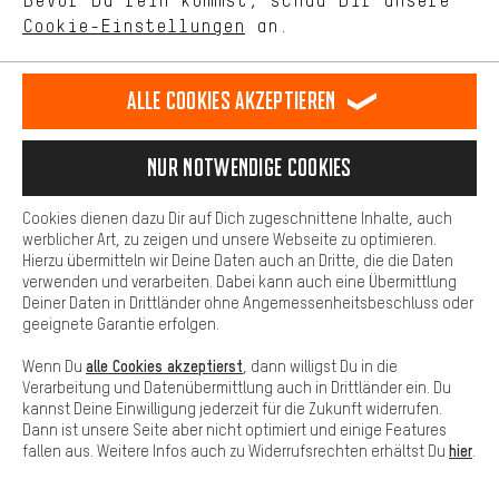
Bevor Du rein kommst, schau Dir unsere
unseres Shop-Angebots.
Cookie-Einstellungen
an.
Mehr Komfort
Dein Shopping-Erlebnis wird komfortabler. Mit Komfort-Cookies
Alle 376 Marken anzeigen
stellen wir Verknüpfungen zu Social Media Plattformen her. So
Alle Cookies akzeptieren
können wir dir weitere nützliche Inhalte und Informationen zur
Verfügung stellen. Zudem hast du die Möglichkeit zusätzliche
Services zu nutzen, die es dir erleichtern die richtigen Produkte zu
Nur Notwendige Cookies
finden. Beispielsweise bieten wir eine Chat-Funktion an, damit
Fragen schnell und unkompliziert beantwortet werden können.
Cookies dienen dazu Dir auf Dich zugeschnittene Inhalte, auch
Basis
werblicher Art, zu zeigen und unsere Webseite zu optimieren.
Hierzu übermitteln wir Deine Daten auch an Dritte, die die Daten
Basis-Cookies gewährleisten, dass Du unsere Webseite
verwenden und verarbeiten. Dabei kann auch eine Übermittlung
grundsätzlich nutzen kannst.
Deiner Daten in Drittländer ohne Angemessenheitsbeschluss oder
geeignete Garantie erfolgen.
alle Cookies akzeptierst
Wenn Du
, dann willigst Du in die
Jetzt anmelden
Verarbeitung und Datenübermittlung auch in Drittländer ein. Du
kannst Deine Einwilligung jederzeit für die Zukunft widerrufen.
und 5 € Gutschein* sichern.
Dann ist unsere Seite aber nicht optimiert und einige Features
hier
fallen aus. Weitere Infos auch zu Widerrufsrechten erhältst Du
.
Lass Dir unsere
Insights
und
Aktionen
nicht entgehen!