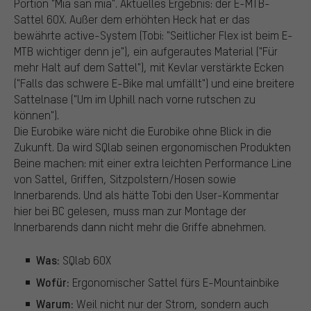
Portion "Mia san mia". Aktuelles Ergebnis: der E-MTB-
Sattel 6OX. Außer dem erhöhten Heck hat er das
bewährte active-System (Tobi: "Seitlicher Flex ist beim E-
MTB wichtiger denn je"), ein aufgerautes Material ("Für
mehr Halt auf dem Sattel"), mit Kevlar verstärkte Ecken
("Falls das schwere E-Bike mal umfällt") und eine breitere
Sattelnase ("Um im Uphill nach vorne rutschen zu
können").
Die Eurobike wäre nicht die Eurobike ohne Blick in die
Zukunft. Da wird SQlab seinen ergonomischen Produkten
Beine machen: mit einer extra leichten Performance Line
von Sattel, Griffen, Sitzpolstern/Hosen sowie
Innerbarends. Und als hätte Tobi den User-Kommentar
hier bei BC gelesen, muss man zur Montage der
Innerbarends dann nicht mehr die Griffe abnehmen.
Was:
SQlab 6OX
Wofür:
Ergonomischer Sattel fürs E-Mountainbike
Warum:
Weil nicht nur der Strom, sondern auch