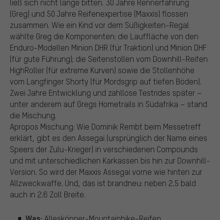
ließ sich nicht lange bitten. 30 Jahre Rennerfahrung
(Greg) und 50 Jahre Reifenexpertise (Maxxis) flossen
zusammen. Wie ein Kind vor dem Süßigkeiten-Regal
wählte Greg die Komponenten: die Lauffläche von den
Enduro-Modellen Minion DHR (für Traktion) und Minion DHF
(für gute Führung); die Seitenstollen vom Downhill-Reifen
HighRoller (für extreme Kurven) sowie die Stollenhöhe
vom Langfinger Shorty (für Mordsgrip auf tiefen Böden).
Zwei Jahre Entwicklung und zahllose Testrides später –
unter anderem auf Gregs Hometrails in Südafrika – stand
die Mischung.
Apropos Mischung: Wie Dominik Rembt beim Messetreff
erklärt, gibt es den Assegai (ursprünglich der Name eines
Speers der Zulu-Krieger) in verschiedenen Compounds
und mit unterschiedlichen Karkassen bis hin zur Downhill-
Version. So wird der Maxxis Assegai vorne wie hinten zur
Allzweckwaffe. Und, das ist brandneu: neben 2.5 bald
auch in 2.6 Zoll Breite.
Was:
Alleskönner-Mountainbike-Reifen