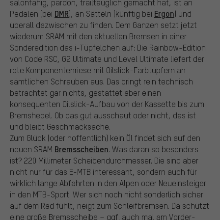
salonfähig, pardon, trailtauglich gemacht hat, ist an
DMR
Ergon
Pedalen (bei
), an Sätteln (künftig bei
) und
überall dazwischen zu finden. Dem Ganzen setzt jetzt
wiederum SRAM mit den aktuellen Bremsen in einer
Sonderedition das i-Tüpfelchen auf: Die Rainbow-Edition
von Code RSC, G2 Ultimate und Level Ultimate liefert der
rote Komponentenriese mit Oilslick-Farbtupfern an
sämtlichen Schrauben aus. Das bringt rein technisch
betrachtet gar nichts, gestattet aber einen
konsequenten Oilslick-Aufbau von der Kassette bis zum
Bremshebel. Ob das gut ausschaut oder nicht, das ist
und bleibt Geschmacksache.
Zum Glück (oder hoffentlich) kein Öl findet sich auf den
Bremsscheiben
neuen SRAM
. Was daran so besonders
ist? 220 Millimeter Scheibendurchmesser. Die sind aber
nicht nur für das E-MTB interessant, sondern auch für
wirklich lange Abfahrten in den Alpen oder Neueinsteiger
in den MTB-Sport. Wer sich noch nicht sonderlich sicher
auf dem Rad fühlt, neigt zum Schleifbremsen. Da schützt
eine große Bremsscheibe – ggf. auch mal am Vorder-