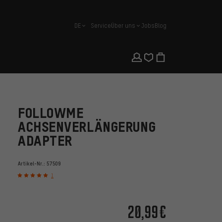
DE
Service
Über uns
Jobs
Blog
Deutsch
FOLLOWME
ACHSENVERLÄNGERUNG
ADAPTER
Artikel-Nr.:
57509
1
20,99€