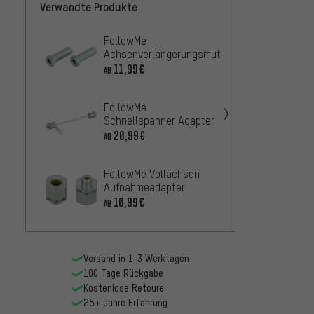
Verwandte Produkte
FollowMe
Follo
Achsenverlängerungsmutter
Befes
11,99€
33,99
AB
FollowMe
Robert
Schnellspanner Adapter
Steck
Follo
20,99€
52,9
AB
AB
Tande
FollowMe Vollachsen
Follo
Aufnahmeadapter
Aufhä
10,99€
8,99€
AB
Versand in 1-3 Werktagen
100 Tage Rückgabe
Kostenlose Retoure
25+ Jahre Erfahrung