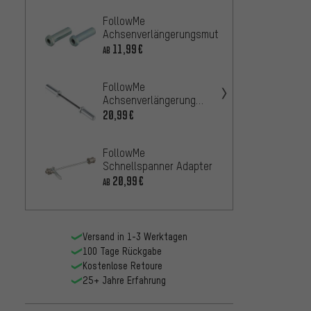
FollowMe
Follo
Achsenverlängerungsmutter
Befes
11,99€
33,99
AB
FollowMe
Follo
Achsenverlängerung
Flüge
Adapter
20,99€
7,99€
FollowMe
Follo
Schnellspanner Adapter
Aufhä
20,99€
8,99€
AB
Versand in 1-3 Werktagen
100 Tage Rückgabe
Kostenlose Retoure
25+ Jahre Erfahrung