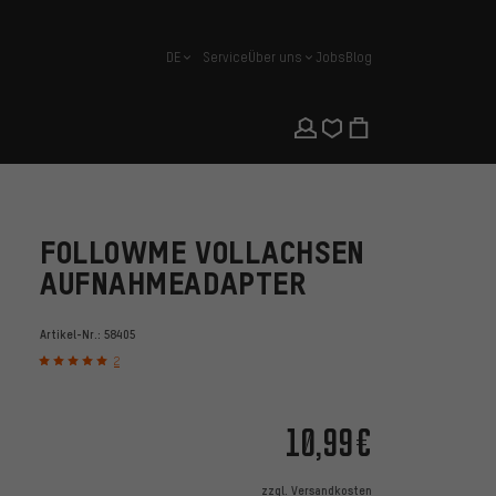
DE
Service
Über uns
Jobs
Blog
Deutsch
FOLLOWME VOLLACHSEN
AUFNAHMEADAPTER
Artikel-Nr.:
58405
2
10,99€
zzgl.
Versandkosten