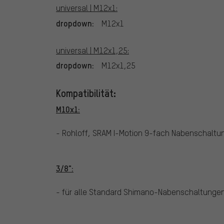
universal | M12x1:
dropdown:
M12x1
universal | M12x1,25:
dropdown:
M12x1,25
Kompatibilität:
M10x1:
- Rohloff, SRAM I-Motion 9-fach Nabenschaltu
3/8":
- für alle Standard Shimano-Nabenschaltungen m