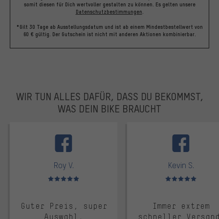
somit diesen für Dich wertvoller gestalten zu können.
Es gelten unsere
Datenschutzbestimmungen
.
*Gilt 30 Tage ab Ausstellungsdatum und ist ab einem Mindestbestellwert von
60 € gültig. Der Gutschein ist nicht mit anderen Aktionen kombinierbar.
WIR TUN ALLES DAFÜR, DASS DU BEKOMMST,
WAS DEIN BIKE BRAUCHT
facebook
Roy V.
Kevin S.
Bewertungen: 5 von 5
Bewertungen: 5 von 5
Guter Preis, super
Immer extrem
Auswahl,
schneller Versan