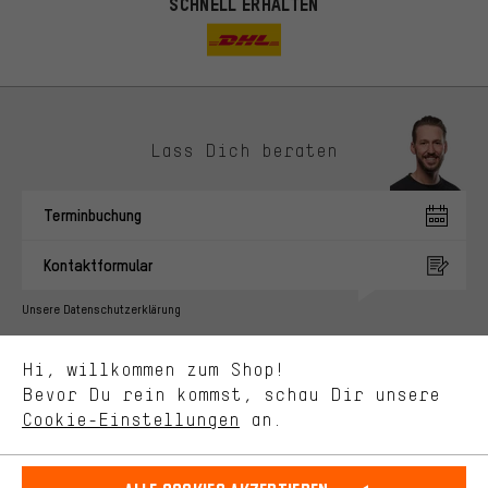
SCHNELL ERHALTEN
Lass Dich beraten
Passendere Angebote
Du bekommst, statt zufälliger Werbung, genauer passende
Terminbuchung
Angebote von uns. Diese Cookies helfen uns, Deine Interessen
besser zu erkennen und Dir relevante Produkte und Tipps zu
Kontaktformular
zeigen.
Bessere Leistung
Unsere Datenschutzerklärung
Uns interessiert, was Du in unserem Shop suchst und brauchst.
Sprache"
Mit Leistungs-Cookies nimmst Du mit Deinem Shopping-Verhalten
Hi, willkommen zum Shop!
selbst Einfluss auf die Verbesserung unserer Webseite und
DE
EN
ES
FR
Bevor Du rein kommst, schau Dir unsere
Deutsch
english
español
français
unseres Shop-Angebots.
Cookie-Einstellungen
an.
Mehr Komfort
VERTRAG WIDERRUFEN
Aachener Community
Affiliateprogramm
Dein Shopping-Erlebnis wird komfortabler. Mit Komfort-Cookies
stellen wir Verknüpfungen zu Social Media Plattformen her. So