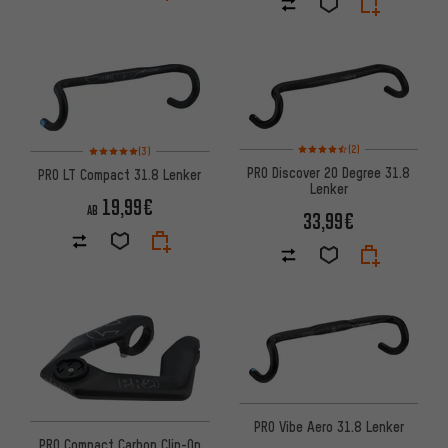
Bewertungen: 4,5 von 5 basi
Bewertungen: 5 von 5 basierend auf 3 Bewertungen
(2)
(3)
PRO Discover 20 Degree 31.8
PRO LT Compact 31.8 Lenker
Lenker
19,99€
AB
33,99€
PRO Vibe Aero 31.8 Lenker
PRO Compact Carbon Clip-On