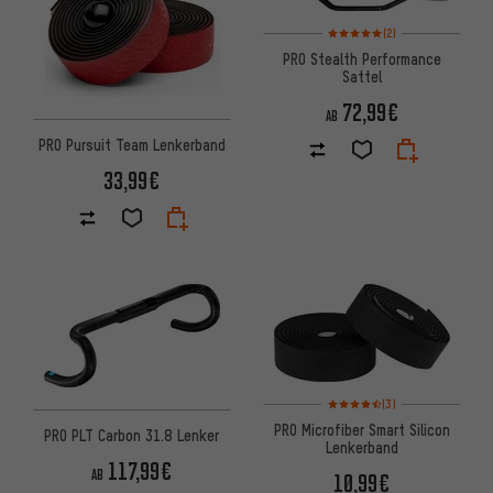
Bewertungen: 5 von 5 basier
(2)
PRO Stealth Performance
Sattel
72,99€
AB
PRO Pursuit Team Lenkerband
33,99€
Bewertungen: 4,5 von 5 basi
(3)
PRO Microfiber Smart Silicon
PRO PLT Carbon 31.8 Lenker
Lenkerband
117,99€
AB
10,99€