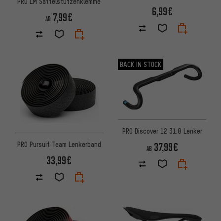
PRO LM Sattelstützenklemme
Sattelhalterung Smart
6,99€
7,99€
AB
BACK IN STOCK
PRO Discover 12 31.8 Lenker
PRO Pursuit Team Lenkerband
37,99€
AB
33,99€