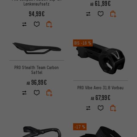
61,99€
Lenkeraufsatz
AB
94,99€
BIS
-16 %
PRO Stealth Team Carbon
Sattel
96,99€
AB
PRO Vibe Aero 31.8 Vorbau
67,99€
AB
-17 %