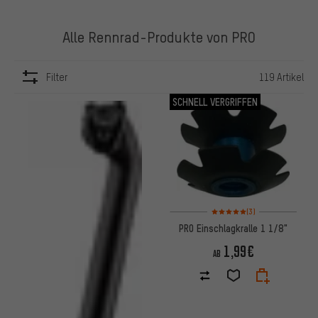
Alle Rennrad-Produkte von PRO
Filter
119 Artikel
ARTIKEL
SCHNELL VERGRIFFEN
Bewertungen: 5 von 5 basier
(3)
PRO Einschlagkralle 1 1/8"
1,99€
AB