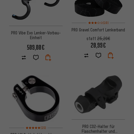
Bewertungen: 3 von 5 basier
(10)
PRO Gravel Comfort Lenkerband
PRO Vibe Evo Lenker-Vorbau-
Einheit
statt
25,20€
20,99€
509,00€
PRO CO2-Halter für
Bewertungen: 5 von 5 basierend auf 15 Bewertungen
(15)
Flaschenhalter und