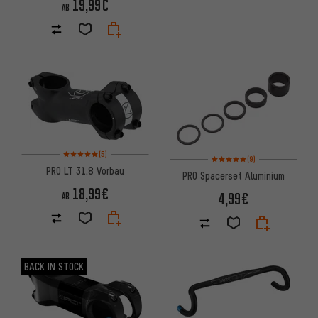
19,99€
AB
Bewertungen: 5 von 5 basierend auf 5 Bewertungen
(5)
Bewertungen: 5 von 5 basier
(9)
PRO LT 31.8 Vorbau
PRO Spacerset Aluminium
18,99€
4,99€
AB
BACK IN STOCK