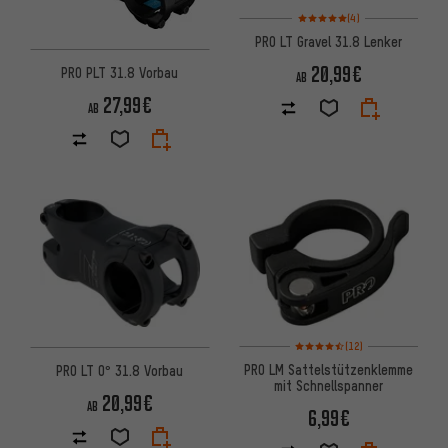
Bewertungen: 5 von 5 basier
(4)
PRO LT Gravel 31.8 Lenker
20,99€
PRO PLT 31.8 Vorbau
AB
27,99€
AB
Bewertungen: 4,5 von 5 basie
(12)
PRO LM Sattelstützenklemme
PRO LT 0° 31.8 Vorbau
mit Schnellspanner
20,99€
AB
6,99€