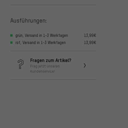
Ausführungen:
grün, Versand in 1-3 Werktagen
13,99€
rot, Versand in 1-3 Werktagen
13,99€
Shima
Innen
Fragen zum Artikel?
FC32 H
7,99€
Frag jetzt unseren
Kundenservice!
Shima
Innen