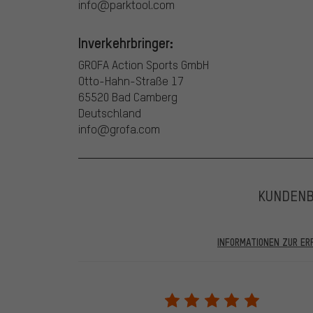
info@parktool.com
Inverkehrbringer:
GROFA Action Sports GmbH
Otto-Hahn-Straße 17
65520 Bad Camberg
Deutschland
info@grofa.com
KUNDEN
INFORMATIONEN ZUR E
In den veröffentlichten Bewertungen finden sich solc
28.05.2022 werden nur Bewertungen veröffentlicht, die
eine Bestellnummer angegeben wird. Wir schalten die
frei. Alle verifizierten Bewertungen sind mit einem grün