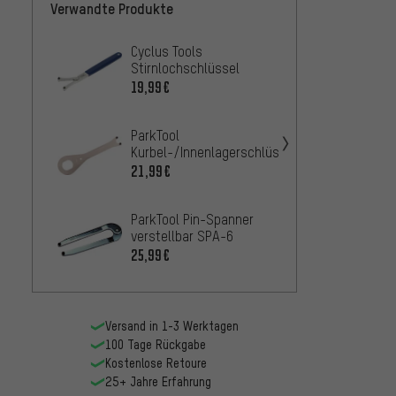
Verwandte Produkte
Cyclus Tools
Unior 
Stirnlochschlüssel
Stirnl
253/2
19,99€
20,99
ParkTool
Kurbel-/Innenlagerschlüssel
HCW-4
21,99€
ParkTool Pin-Spanner
verstellbar SPA-6
25,99€
Versand in 1-3 Werktagen
100 Tage Rückgabe
Kostenlose Retoure
25+ Jahre Erfahrung