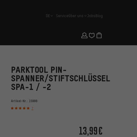
DE
Service
Über uns
Jobs
Blog
Deutsch
PARKTOOL PIN-
SPANNER/STIFTSCHLÜSSEL
SPA-1 / -2
Artikel-Nr.:
15988
7
13,99€