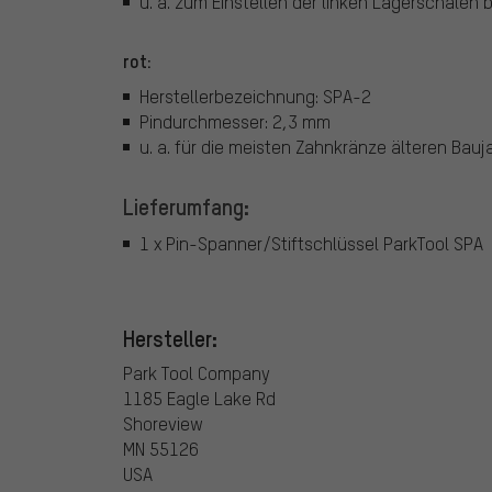
u. a. zum Einstellen der linken Lagerschalen
rot:
Herstellerbezeichnung: SPA-2
Pindurchmesser: 2,3 mm
u. a. für die meisten Zahnkränze älteren Bauj
Lieferumfang:
1 x Pin-Spanner/Stiftschlüssel ParkTool SPA
Hersteller:
Park Tool Company
1185 Eagle Lake Rd
Shoreview
MN 55126
USA