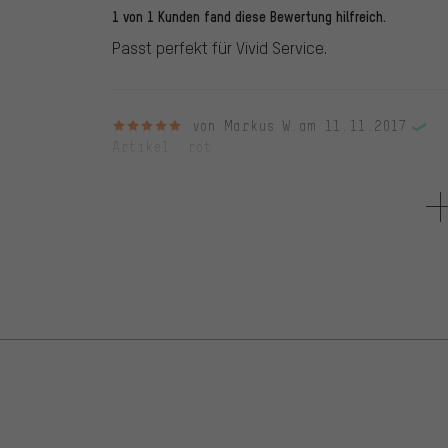
1 von 1 Kunden fand diese Bewertung hilfreich.
Passt perfekt für Vivid Service.
5 von 5 Sternen
von Markus W.
am 11.11.2017
Artikel
: rot
1 von 1 Kunden fand diese Bewertung hilfreich.
tut was es soll, bis jetzt nicht zu beklagen.
5 von 5 Sternen
von HUGUES A.
am 07.02.2015
Artikel
: rot
Very good !
4 von 5 Sternen
von Michael T.
am 18.01.2015