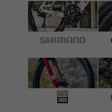
Artikel
: rot
Do the job as supposed to....
5 von 5 Sternen
von Arne P.
am 02.09.2014
Artikel
: grün
Gefällt mir für den Preis echt gut und läßt sich 