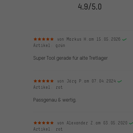
dem 28.05.2022 und ab dem 28.05.2022. Vor dem 28.
4.9/5.0
die bewertete Ware nicht bei uns gekauft haben. Dies
veröffentlichen alle ordnungsgemäß abgegebenen B
5 von 5 Sternen
von Markus H.
am 15.05.2026
Artikel
: grün
Super Tool gerade für alte Tretlager
5 von 5 Sternen
von Jörg P.
am 07.04.2024
Artikel
: rot
Passgenau & wertig.
5 von 5 Sternen
von Alexander Z.
am 03.05.2020
Artikel
: rot