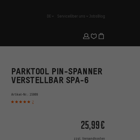
DE
Service
Über uns
Jobs
Blog
Deutsch
PARKTOOL PIN-SPANNER
VERSTELLBAR SPA-6
Artikel-Nr.:
15989
2
25,99€
zzgl.
Versandkosten