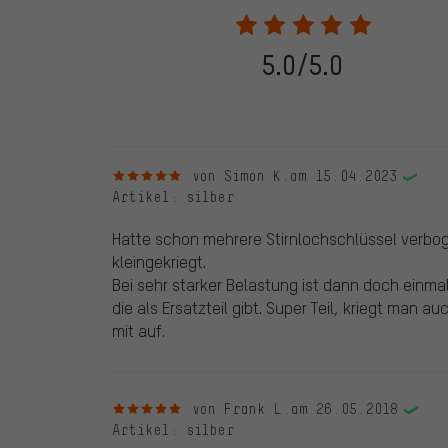
eine Bestellnummer angegeben wird. Wir schalten die
frei. Alle verifizierten Bewertungen sind mit einem grün
dem 28.05.2022 und ab dem 28.05.2022. Vor dem 28.
5.0/5.0
die bewertete Ware nicht bei uns gekauft haben. Dies
veröffentlichen alle ordnungsgemäß abgegebenen B
5 von 5 Sternen
von Simon K.
am 15.04.2023
Artikel
: silber
Hatte schon mehrere Stirnlochschlüssel verbog
kleingekriegt.
Bei sehr starker Belastung ist dann doch einmal
die als Ersatzteil gibt. Super Teil, kriegt man 
mit auf.
5 von 5 Sternen
von Frank L.
am 26.05.2018
Artikel
: silber