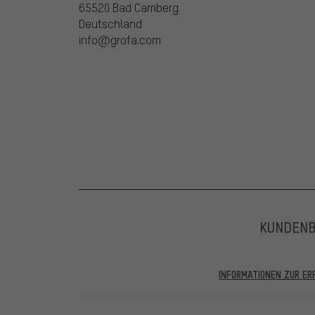
65520 Bad Camberg
Deutschland
info@grofa.com
KUNDEN
INFORMATIONEN ZUR E
In den veröffentlichten Bewertungen finden sich solc
28.05.2022 werden nur Bewertungen veröffentlicht, die