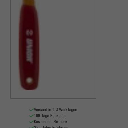
Shima
Innen
FC32 H
7,99€
Versand in 1-3 Werktagen
100 Tage Rückgabe
Kostenlose Retoure
25+ Jahre Erfahrung