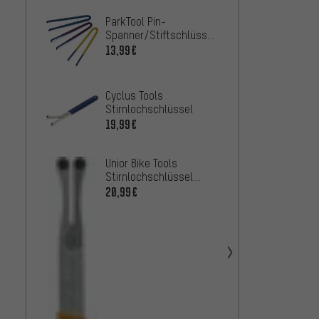
ParkTool Pin-
ParkTo
Spanner/Stiftschlüssel
Kurbel
SPA-1 / -2
HCW-
13,99€
21,99
Shima
Cyclus Tools
Innen
Stirnlochschlüssel
FC36 H
25,99
19,99€
Unior Bike Tools
Stirnlochschlüssel
253/2DP
20,99€