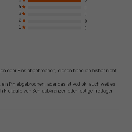
2
 Bewertung nur nach erfolgreicher Überprüfung der Bestellnummer
4
0
en Haken markiert, das gilt für alle verifizierten Bewertungen bis zu
3
0
05.2022 wurden auch Bewertungen von Kunden aufgenommen, die
2
0
e Bewertungen sind nicht mit einem grünen Haken markiert. Wir
1
ewertungen.
0
en oder Pins abgebrochen, diesen habe ich bisher nicht
 ein Pin abgebrochen, aber das ist voll ok, auch weil es
auch Freiläufe von Schraubkränzen oder rostige Tretlager