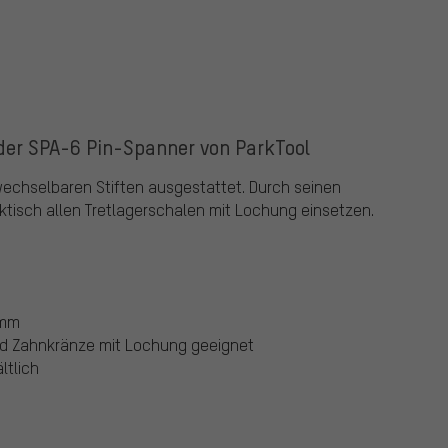
 der SPA-6 Pin-Spanner von ParkTool
wechselbaren Stiften ausgestattet. Durch seinen
aktisch allen Tretlagerschalen mit Lochung einsetzen.
 mm
und Zahnkränze mit Lochung geeignet
ltlich