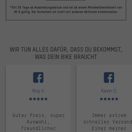
*Gilt 30 Tage ab Ausstellungsdatum und ist ab einem Mindestbestellwert von
60 € gültig. Der Gutschein ist nicht mit anderen Aktionen kombinierbar.
WIR TUN ALLES DAFÜR, DASS DU BEKOMMST,
WAS DEIN BIKE BRAUCHT
facebook
Roy V.
Kevin S.
Bewertungen: 5 von 5
Bewertungen: 5 von 5
Guter Preis, super
Immer extrem
Auswahl,
schneller Versan
freundlicher
Einer meiner