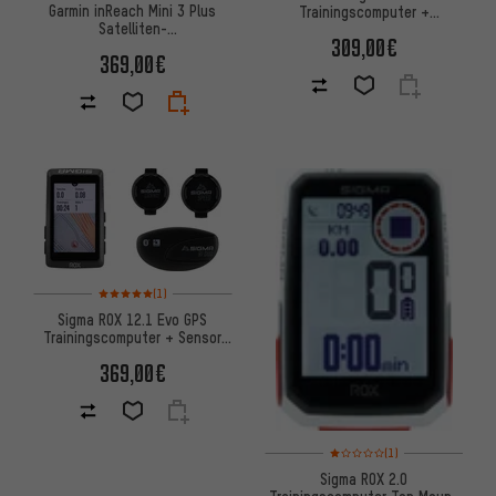
Garmin inReach Mini 3 Plus
Trainingscomputer +
Satelliten-
Navigationssystem
309,00€
Kommunikationsgerät
369,00€
Bewertungen: 5 von 5 basierend auf 1 Bewertungen
(1)
Sigma ROX 12.1 Evo GPS
Trainingscomputer + Sensor
Set
369,00€
Bewertungen: 1 von 5 basier
(1)
Sigma ROX 2.0
Trainingscomputer Top Mount