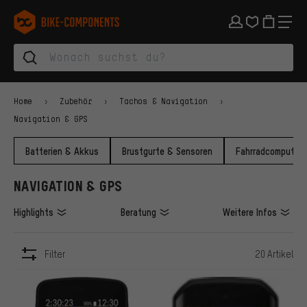
Zur Hauptnavigation springen
Zur Kategorienavigation springen
Zum Inhalt springen
Zu Marken und Newsletter springen
Zur Fußzeile springen
bike-components.de Startseite
Home
Zubehör
Tachos & Navigation
Navigation & GPS
Batterien & Akkus
Brustgurte & Sensoren
Fahrradcomputer
NAVIGATION & GPS
Highlights
Beratung
Weitere Infos
Filter
20 Artikel
ARTIKEL