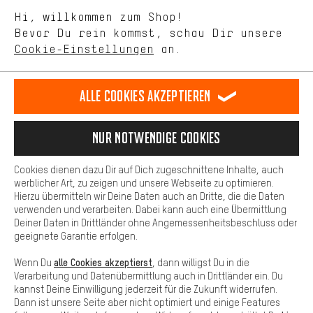
Mit Leistungs-Cookies nimmst Du mit Deinem Shopping-Verhalten
Hi, willkommen zum Shop!
selbst Einfluss auf die Verbesserung unserer Webseite und
Bevor Du rein kommst, schau Dir unsere
unseres Shop-Angebots.
Terminbuchung
Cookie-Einstellungen
an.
Mehr Komfort
Kontaktformular
Dein Shopping-Erlebnis wird komfortabler. Mit Komfort-Cookies
stellen wir Verknüpfungen zu Social Media Plattformen her. So
Alle Cookies akzeptieren
Unsere Datenschutzerklärung
können wir dir weitere nützliche Inhalte und Informationen zur
Verfügung stellen. Zudem hast du die Möglichkeit zusätzliche
Sprache"
Services zu nutzen, die es dir erleichtern die richtigen Produkte zu
Nur Notwendige Cookies
finden. Beispielsweise bieten wir eine Chat-Funktion an, damit
DE
EN
ES
FR
Deutsch
english
español
français
Fragen schnell und unkompliziert beantwortet werden können.
Cookies dienen dazu Dir auf Dich zugeschnittene Inhalte, auch
Basis
werblicher Art, zu zeigen und unsere Webseite zu optimieren.
Hierzu übermitteln wir Deine Daten auch an Dritte, die die Daten
VERTRAG WIDERRUFEN
Aachener Community
Affiliateprogramm
Basis-Cookies gewährleisten, dass Du unsere Webseite
verwenden und verarbeiten. Dabei kann auch eine Übermittlung
grundsätzlich nutzen kannst.
Deiner Daten in Drittländer ohne Angemessenheitsbeschluss oder
Impressum
Datenschutz
Allgemeine Geschäftsbedingungen
geeignete Garantie erfolgen.
Hinweisgebersystem
Hinweise zur Batterieentsorgung
alle Cookies akzeptierst
Wenn Du
, dann willigst Du in die
Verarbeitung und Datenübermittlung auch in Drittländer ein. Du
Cookie-Einstellungen
Kontrast ändern
kannst Deine Einwilligung jederzeit für die Zukunft widerrufen.
Dann ist unsere Seite aber nicht optimiert und einige Features
Alle Preise verstehen sich in Euro und exkl. MwSt zuzüglich