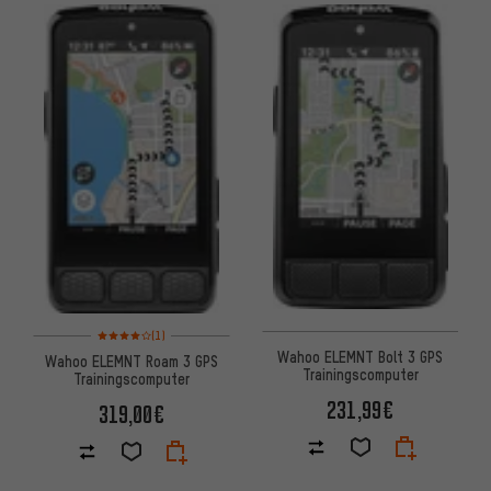
Bewertungen: 4 von 5 basierend auf 1 Bewertungen
(1)
Wahoo ELEMNT Bolt 3 GPS
Wahoo ELEMNT Roam 3 GPS
Trainingscomputer
Trainingscomputer
231,99€
319,00€