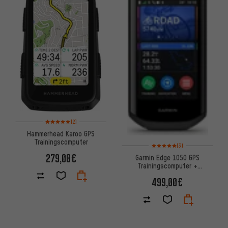
Bewertungen: 5 von 5 basierend auf 2 Bewertungen
(2)
Hammerhead Karoo GPS
Trainingscomputer
Bewertungen: 5 von 5 basier
(3)
279,00€
Garmin Edge 1050 GPS
Trainingscomputer +
Navigationssystem
499,00€