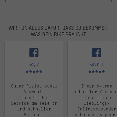
WIR TUN ALLES DAFÜR, DASS DU BEKOMMST,
WAS DEIN BIKE BRAUCHT
facebook
Roy V.
Kevin S.
Bewertungen: 5 von 5
Bewertungen: 5 von 5
Guter Preis, super
Immer extrem
Auswahl,
schneller Versan
freundlicher
Einer meiner
Service am Telefon
Lieblings-
und schneller
Onlineversender
Versand.
und super Suppor