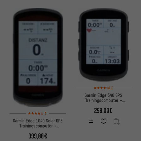
Bewertungen: 4 von 5 basier
(1)
Garmin Edge 540 GPS
Trainingscomputer +
Navigationssystem
259,00€
Bewertungen: 4 von 5 basierend auf 3 Bewertungen
(3)
Garmin Edge 1040 Solar GPS
Trainingscomputer +
Navigationssystem
399,00€