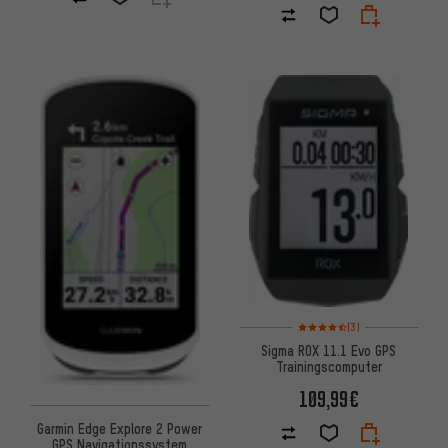
Bewertungen: 4,5 von 5 basi
(3)
Sigma ROX 11.1 Evo GPS
Trainingscomputer
109,99€
Garmin Edge Explore 2 Power
GPS Navigationssystem