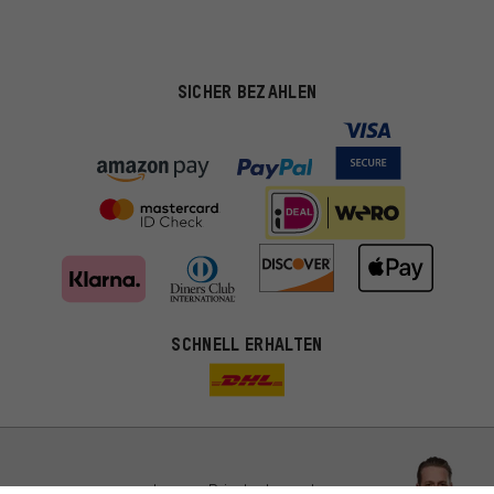
SICHER BEZAHLEN
Passendere Angebote
SCHNELL ERHALTEN
Du bekommst, statt zufälliger Werbung, genauer passende
Angebote von uns. Diese Cookies helfen uns, Deine Interessen
besser zu erkennen und Dir relevante Produkte und Tipps zu
zeigen.
Bessere Leistung
Uns interessiert, was Du in unserem Shop suchst und brauchst.
Lass Dich beraten