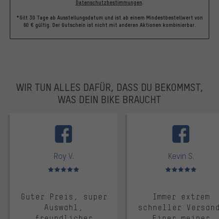
Datenschutzbestimmungen
.
*Gilt 30 Tage ab Ausstellungsdatum und ist ab einem Mindestbestellwert von
60 € gültig. Der Gutschein ist nicht mit anderen Aktionen kombinierbar.
WIR TUN ALLES DAFÜR, DASS DU BEKOMMST,
WAS DEIN BIKE BRAUCHT
facebook
Roy V.
Kevin S.
Bewertungen: 5 von 5
Bewertungen: 5 von 5
Guter Preis, super
Immer extrem
Auswahl,
schneller Versan
freundlicher
Einer meiner