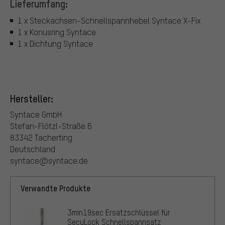
Lieferumfang:
1 x Steckachsen-Schnellspannhebel Syntace X-Fix
1 x Konusring Syntace
1 x Dichtung Syntace
Hersteller:
Syntace GmbH
Stefan-Flötzl-Straße 6
83342 Tacherting
Deutschland
syntace@syntace.de
Verwandte Produkte
3min19sec Ersatzschlüssel für
SecuLock Schnellspannsatz