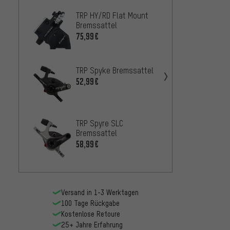
TRP HY/RD Flat Mount
TRP Sp
Bremssattel
Mount
75,99€
57,99€
Shima
TRP Spyke Bremssattel
Bremss
52,99€
Resin
54,9
AB
TRP Spyre SLC
Avid B
Bremssattel
Schei
58,99€
Brems
50,9
AB
Versand in 1-3 Werktagen
100 Tage Rückgabe
Kostenlose Retoure
25+ Jahre Erfahrung