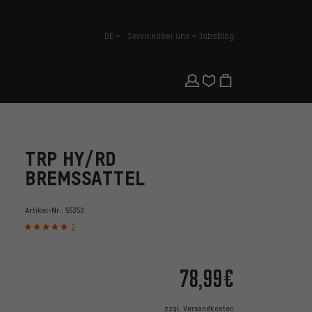
DE
Service
Über uns
Jobs
Blog
Deutsch
TRP HY/RD
BREMSSATTEL
Artikel-Nr.:
55352
2
78,99€
zzgl.
Versandkosten