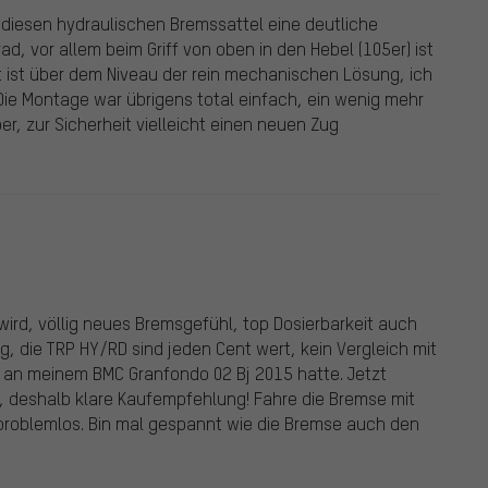
h diesen hydraulischen Bremssattel eine deutliche
, vor allem beim Griff von oben in den Hebel (105er) ist
t ist über dem Niveau der rein mechanischen Lösung, ich
Die Montage war übrigens total einfach, ein wenig mehr
ber, zur Sicherheit vielleicht einen neuen Zug
rd, völlig neues Bremsgefühl, top Dosierbarkeit auch
g, die TRP HY/RD sind jeden Cent wert, kein Vergleich mit
 an meinem BMC Granfondo 02 Bj 2015 hatte. Jetzt
, deshalb klare Kaufempfehlung! Fahre die Bremse mit
problemlos. Bin mal gespannt wie die Bremse auch den