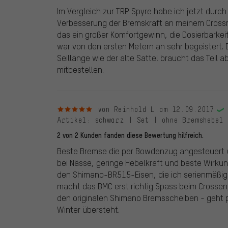
Im Vergleich zur TRP Spyre habe ich jetzt durc
Verbesserung der Bremskraft an meinem Crossrad
das ein großer Komfortgewinn, die Dosierbarkei
war von den ersten Metern an sehr begeistert. 
Seillänge wie der alte Sattel braucht das Teil a
mitbestellen.
5 von 5 Sternen
von Reinhold L.
am 12.09.2017
Artikel
: schwarz | Set | ohne Bremshebel
2 von 2 Kunden fanden diese Bewertung hilfreich.
Beste Bremse die per Bowdenzug angesteuert wi
bei Nässe, geringe Hebelkraft und beste Wirkun
den Shimano-BR515-Eisen, die ich serienmäßig
macht das BMC erst richtig Spass beim Crossen
den originalen Shimano Bremsscheiben - geht 
Winter übersteht.