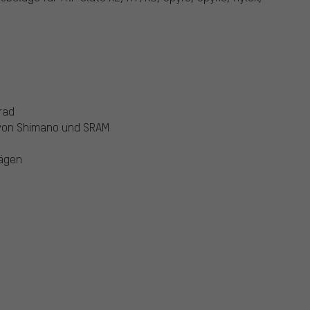
rad
von Shimano und SRAM
ägen