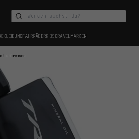
BEKLEIDUNG
FAHRRÄDER
KIDS
GRAVEL
MARKEN
heibenbremsen