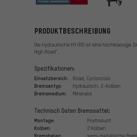
TRP
PRODUKTBESCHREIBUNG
Die hydraulische HY/RD ist eine hochklassige Z
High Road" .
Spezifikationen:
Einsatzbereich:
Road, Cyclocross
Bremsentyp:
hydraulisch, 2-Kolben
Bremsmedium:
Mineralöl
Technisch Daten Bremssattel:
Montage:
Postmount
Kolben:
2 Kolben
Bremsbelag:
semi-metallische Brems