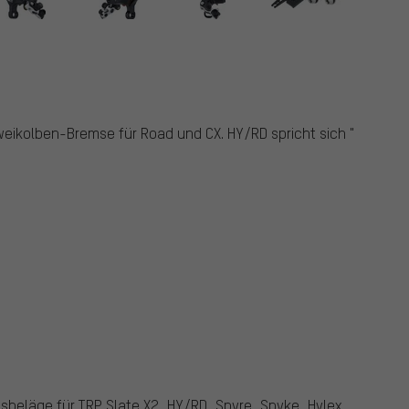
weikolben-Bremse für Road und CX. HY/RD spricht sich "
beläge für TRP Slate X2, HY/RD, Spyre, Spyke, Hylex,