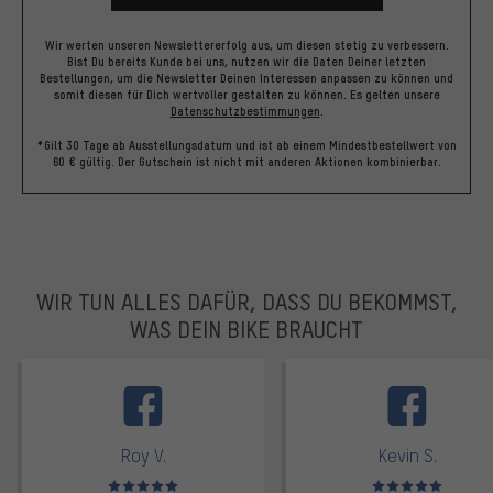
Wir werten unseren Newslettererfolg aus, um diesen stetig zu verbessern.
Bist Du bereits Kunde bei uns, nutzen wir die Daten Deiner letzten
Bestellungen, um die Newsletter Deinen Interessen anpassen zu können und
somit diesen für Dich wertvoller gestalten zu können.
Es gelten unsere
Datenschutzbestimmungen
.
*Gilt 30 Tage ab Ausstellungsdatum und ist ab einem Mindestbestellwert von
60 € gültig. Der Gutschein ist nicht mit anderen Aktionen kombinierbar.
WIR TUN ALLES DAFÜR, DASS DU BEKOMMST,
WAS DEIN BIKE BRAUCHT
facebook
Roy V.
Kevin S.
Bewertungen: 5 von 5
Bewertungen: 5 von 5