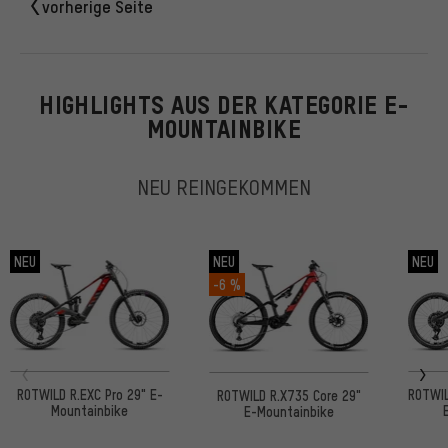
vorherige Seite
HIGHLIGHTS AUS DER KATEGORIE E-
MOUNTAINBIKE
NEU REINGEKOMMEN
NEU
NEU
NEU
-6 %
ROTWILD R.EXC Pro 29" E-
ROTWIL
ROTWILD R.X735 Core 29"
Mountainbike
E-Mountainbike