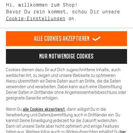
Mit Leistungs-Cookies nimmst Du mit Deinem Shopping-Verhalten
Hi, willkommen zum Shop!
selbst Einfluss auf die Verbesserung unserer Webseite und
Bevor Du rein kommst, schau Dir unsere
unseres Shop-Angebots.
Terminbuchung
Cookie-Einstellungen
an.
Mehr Komfort
Kontaktformular
Dein Shopping-Erlebnis wird komfortabler. Mit Komfort-Cookies
stellen wir Verknüpfungen zu Social Media Plattformen her. So
Alle Cookies akzeptieren
Unsere Datenschutzerklärung
können wir dir weitere nützliche Inhalte und Informationen zur
Verfügung stellen. Zudem hast du die Möglichkeit zusätzliche
Sprache"
Services zu nutzen, die es dir erleichtern die richtigen Produkte zu
Nur Notwendige Cookies
finden. Beispielsweise bieten wir eine Chat-Funktion an, damit
DE
EN
ES
FR
Deutsch
english
español
français
Fragen schnell und unkompliziert beantwortet werden können.
Cookies dienen dazu Dir auf Dich zugeschnittene Inhalte, auch
Basis
werblicher Art, zu zeigen und unsere Webseite zu optimieren.
Hierzu übermitteln wir Deine Daten auch an Dritte, die die Daten
VERTRAG WIDERRUFEN
Aachener Community
Affiliateprogramm
Basis-Cookies gewährleisten, dass Du unsere Webseite
verwenden und verarbeiten. Dabei kann auch eine Übermittlung
grundsätzlich nutzen kannst.
Deiner Daten in Drittländer ohne Angemessenheitsbeschluss oder
Impressum
Datenschutz
Allgemeine Geschäftsbedingungen
geeignete Garantie erfolgen.
Hinweisgebersystem
Hinweise zur Batterieentsorgung
alle Cookies akzeptierst
Wenn Du
, dann willigst Du in die
Verarbeitung und Datenübermittlung auch in Drittländer ein. Du
Cookie-Einstellungen
Kontrast ändern
kannst Deine Einwilligung jederzeit für die Zukunft widerrufen.
Dann ist unsere Seite aber nicht optimiert und einige Features
Alle Preise verstehen sich in Euro und exkl. MwSt zuzüglich
hier
fallen aus. Weitere Infos auch zu Widerrufsrechten erhältst Du
.