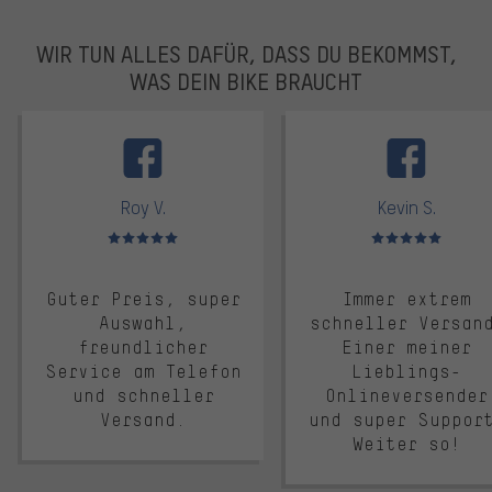
WIR TUN ALLES DAFÜR, DASS DU BEKOMMST,
WAS DEIN BIKE BRAUCHT
facebook
Roy V.
Kevin S.
Bewertungen: 5 von 5
Bewertungen: 5 von 5
Guter Preis, super
Immer extrem
Auswahl,
schneller Versan
freundlicher
Einer meiner
Service am Telefon
Lieblings-
und schneller
Onlineversender
Versand.
und super Suppor
Weiter so!