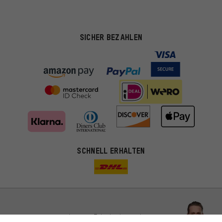
SICHER BEZAHLEN
Passendere Angebote
SCHNELL ERHALTEN
Du bekommst, statt zufälliger Werbung, genauer passende
Angebote von uns. Diese Cookies helfen uns, Deine Interessen
besser zu erkennen und Dir relevante Produkte und Tipps zu
zeigen.
Bessere Leistung
Uns interessiert, was Du in unserem Shop suchst und brauchst.
Lass Dich beraten