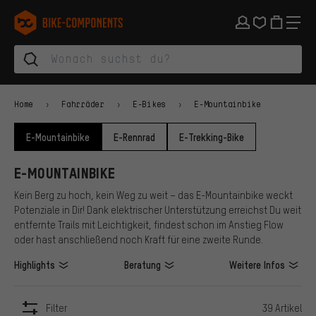
Zur Hauptnavigation springen
Zur Kategorienavigation springen
Zum Inhalt springen
Zu Marken und Newsletter springen
Zur Fußzeile springen
bike-components.de Startseite
Home
Fahrräder
E-Bikes
E-Mountainbike
E-Mountainbike
E-Rennrad
E-Trekking-Bike
E-MOUNTAINBIKE
Kein Berg zu hoch, kein Weg zu weit – das E-Mountainbike weckt
Potenziale in Dir! Dank elektrischer Unterstützung erreichst Du weit
entfernte Trails mit Leichtigkeit, findest schon im Anstieg Flow
oder hast anschließend noch Kraft für eine zweite Runde.
Highlights
Beratung
Weitere Infos
Filter
39 Artikel