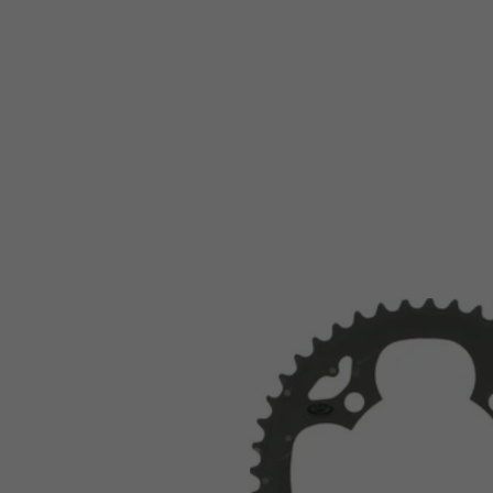
SRAM
(78)
Stronglight
(21)
Surly
(3)
TA
(40)
TRP
(5)
Truvativ
(8)
White Industries
(6)
Wolf Tooth Components
(29)