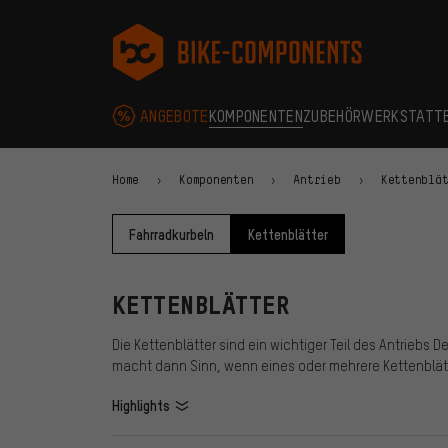
Zur Hauptnavigation springen
Zur Kategorienavigation springen
Zum Inhalt springen
Zu Marken und Newsletter springen
Zur Fußzeile springen
bike-components.de Startseite
ANGEBOTE
KOMPONENTEN
ZUBEHÖR
WERKSTATT
Home
Komponenten
Antrieb
Kettenblä
Fahrradkurbeln
Kettenblätter
KETTENBLÄTTER
Die Kettenblätter sind ein wichtiger Teil des Antriebs 
macht dann Sinn, wenn eines oder mehrere Kettenblät
Highlights