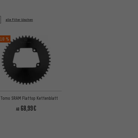
L
alle Filter löschen
18 %
 Torno SRAM Flattop Kettenblatt
68,99€
AB