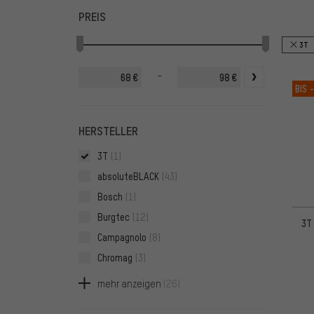
FILTER
ARTIKE
PREIS
3T
-
€
€
BIS
-
HERSTELLER
3T
(1)
absoluteBLACK
(43)
Bosch
(1)
Burgtec
(12)
3T
Campagnolo
(8)
Chromag
(3)
Connex
(5)
mehr anzeigen
(26)
e*thirteen
(9)