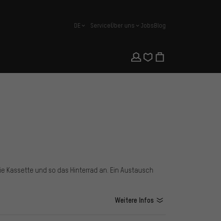
DE
Service
Über uns
Jobs
Blog
Deutsch
 die Kassette und so das Hinterrad an. Ein Austausch
Weitere Infos