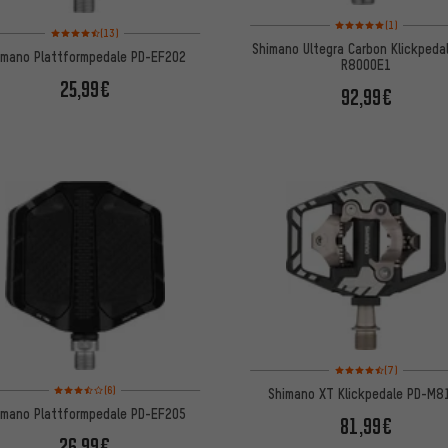
Bewertungen: 5 von 5
(1)
Bewertungen: 4,5 von 5 basierend auf 13 Bewertungen
(13)
Shimano Ultegra Carbon Klickpeda
imano Plattformpedale PD-EF202
R8000E1
25,99€
92,99€
Bewertungen: 4,5 von
(7)
Bewertungen: 3,5 von 5 basierend auf 6 Bewertungen
(6)
Shimano XT Klickpedale PD-M8
imano Plattformpedale PD-EF205
81,99€
26,99€