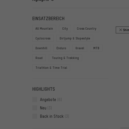
FILTER
ARTIKE
EINSATZBEREICH
All Mountain
City
Cross Country
Shi
Cyclocross
Dirtjump & Slopestyle
Downhill
Enduro
Gravel
MTB
Road
Touring & Trekking
Triathlon & Time Trial
HIGHLIGHTS
Angebote
(6)
Neu
(3)
Back in Stock
(3)