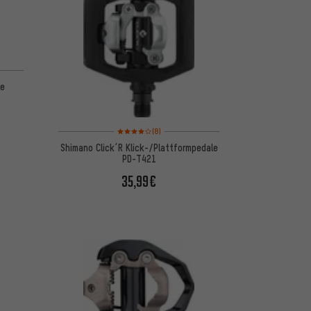
le
Bewertungen: 4 von 5 basierend auf 8 Bewertungen
(8)
Shimano Click´R Klick-/Plattformpedale
PD-T421
35,99€