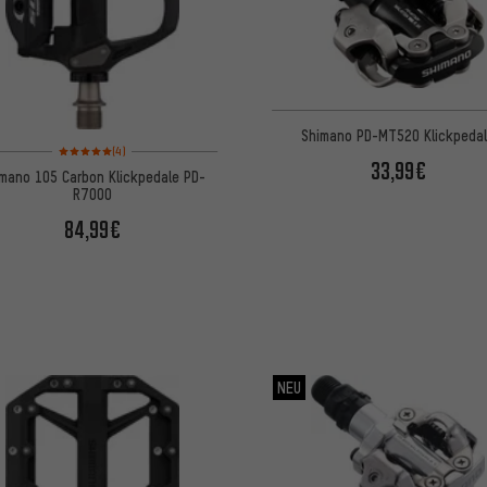
Shimano PD-MT520 Klickpeda
Bewertungen: 5 von 5 basierend auf 4 Bewertungen
(4)
33,99€
mano 105 Carbon Klickpedale PD-
R7000
84,99€
NEU