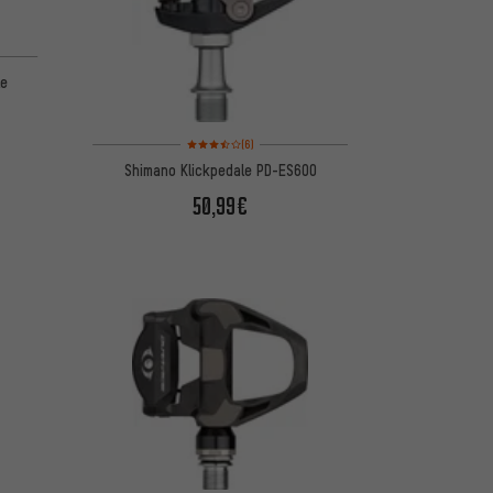
le
Bewertungen: 3,5 von 5 basierend auf 6 Bewertungen
(6)
Shimano Klickpedale PD-ES600
50,99€