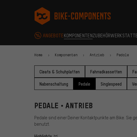
Zur Hauptnavigation springen
Zur Kategorienavigation springen
Zum Inhalt springen
Zu Marken und Newsletter springen
Zur Fußzeile springen
bike-components.de Startseite
ANGEBOTE
KOMPONENTEN
ZUBEHÖR
WERKSTATT
Home
Komponenten
Antrieb
Pedale
Cleats & Schuhplatten
Fahrradkassetten
Fa
Nabenschaltung
Pedale
Singlespeed
Ve
PEDALE • ANTRIEB
Pedale sind einer Deiner Kontaktpunkte am Bike. Sie ge
benutzt.
Highlights