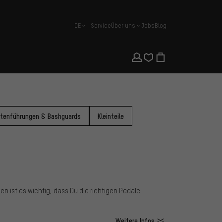
DE
Service
Über uns
Jobs
Blog
Deutsch
tenführungen & Bashguards
Kleinteile
n ist es wichtig, dass Du die richtigen Pedale
Weitere Infos