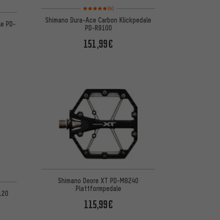
Bewertungen: 5 von 5 basierend auf 4 Bewertungen
(4)
 basierend auf 1 Bewertungen
Shimano Dura-Ace Carbon Klickpedale
le PD-
PD-R9100
151,99€
Shimano Deore XT PD-M8240
 5 basierend auf 7 Bewertungen
Plattformpedale
120
115,99€