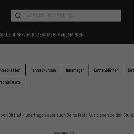
BEKLEIDUNG
FAHRRÄDER
KIDS
GRAVEL
MARKEN
hrradketten
Fahrradkurbeln
Innenlager
Kettenblätter
Ket
rschleißsets
ben Dir Halt – übertragen aber auch Deine Kraft. Aus diesen beiden Gründe
Beratung