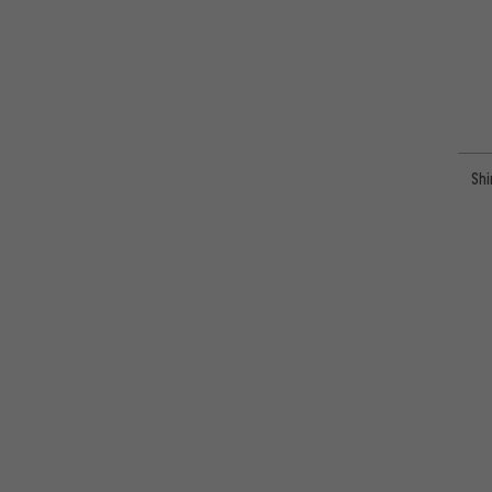
Wahoo
(5)
XLC
(6)
Xpedo
(13)
Shi