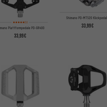
Shimano PD-MT520 Klickpeda
Bewertungen: 5 von 5 basierend auf 1 Bewertungen
(1)
33,99€
imano Plattformpedale PD-GR400
33,99€