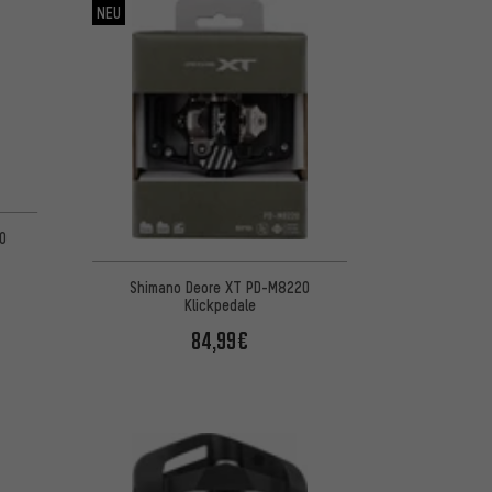
NEU
 5 basierend auf 4 Bewertungen
0
Shimano Deore XT PD-M8220
Klickpedale
84,99€