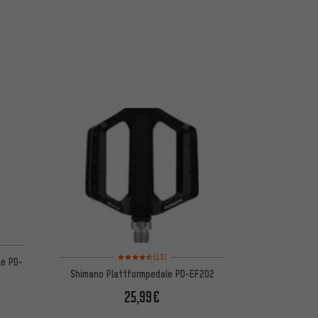
 basierend auf 4 Bewertungen
Bewertungen: 4,5 von 5 basierend auf 13 Bewertungen
(13)
le PD-
Shimano Plattformpedale PD-EF202
25,99€