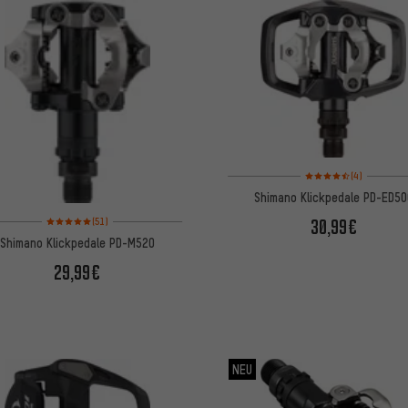
Bewertungen: 4,5 von
(4)
Shimano Klickpedale PD-ED50
Bewertungen: 5 von 5 basierend auf 51 Bewertungen
30,99€
(51)
Shimano Klickpedale PD-M520
29,99€
NEU