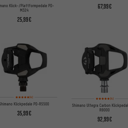
67,99€
mano Klick-/Plattformpedale PD-
M324
25,99€
Bewertungen: 5 von 5 basierend auf 4 Bewertungen
Bewertungen: 5 von 5
(4)
(4)
Shimano Klickpedale PD-RS500
Shimano Ultegra Carbon Klickpeda
R8000
35,99€
92,99€