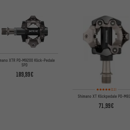
mano XTR PD-M9200 Klick-Pedale
SPD
109,99€
Bewertungen: 5 von 5 
(11)
Shimano XT Klickpedale PD-M8
71,99€