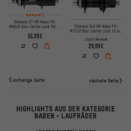
Bewertungen: 5 von 5 basierend auf 1 Bewertungen
(1)
Shimano XT HR-Nabe FH-
Shimano SLX HR-Nabe FH-
M8010 Disc Center Lock für 12
M7110 Disc Center Lock 12 mm
mm Steckachse
56,99€
Steckachse
statt
50,41€
29,99€
vorherige Seite
nächste Seite
HIGHLIGHTS AUS DER KATEGORIE
NABEN • LAUFRÄDER