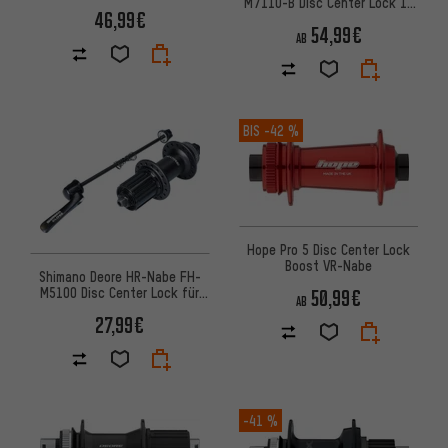
M7110-B Disc Center Lock 12
mm Steckachse
46,99€
mm Steckachse
54,99€
AB
BIS
-42 %
Hope Pro 5 Disc Center Lock
Boost VR-Nabe
Shimano Deore HR-Nabe FH-
M5100 Disc Center Lock für
50,99€
AB
Schnellspannachse
27,99€
-41 %