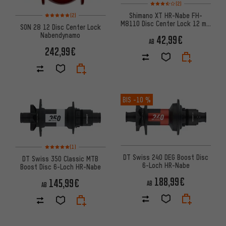
Bewertungen: 3,5 von 5 basi
(2)
Bewertungen: 5 von 5 basierend auf 2 Bewertungen
Shimano XT HR-Nabe FH-
(2)
M8110 Disc Center Lock 12 mm
SON 28 12 Disc Center Lock
Steckachse
Nabendynamo
42,99€
AB
242,99€
BIS
-10 %
Bewertungen: 5 von 5 basierend auf 1 Bewertungen
(1)
DT Swiss 240 DEG Boost Disc
DT Swiss 350 Classic MTB
6-Loch HR-Nabe
Boost Disc 6-Loch HR-Nabe
188,99€
145,99€
AB
AB