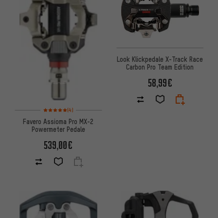
Look Klickpedale X-Track Race
Carbon Pro Team Edition
58,99€
Bewertungen: 5 von 5 basierend auf 4 Bewertungen
(4)
Favero Assioma Pro MX-2
Powermeter Pedale
539,00€