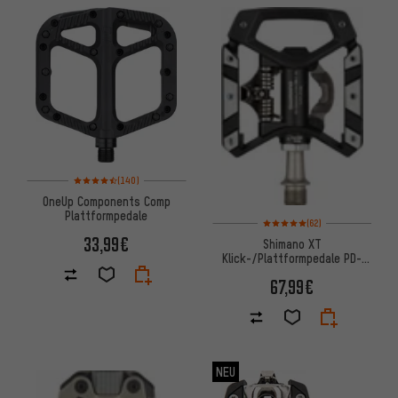
Bewertungen: 4,5 von 5 basierend auf 140 Bewertungen
(140)
OneUp Components Comp
Plattformpedale
Bewertungen: 5 von 5 basier
(62)
33,99€
Shimano XT
Klick-/Plattformpedale PD-
T8000
67,99€
NEU