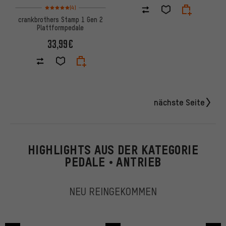
Bewertungen: 5 von 5 basierend auf 4 Bewertungen
(4)
crankbrothers Stamp 1 Gen 2
Plattformpedale
33,99€
nächste Seite
HIGHLIGHTS AUS DER KATEGORIE
PEDALE • ANTRIEB
NEU REINGEKOMMEN