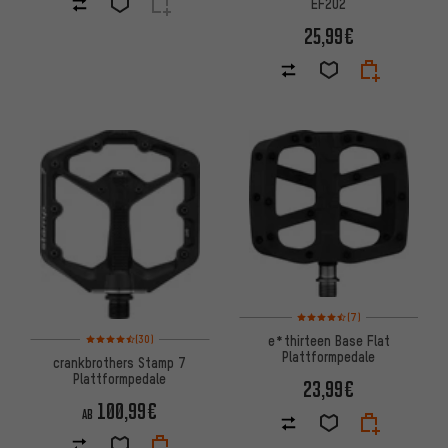
EF202
25,99€
Bewertungen: 4,5 von 5 basi
(7)
Bewertungen: 4,5 von 5 basierend auf 30 Bewertungen
e*thirteen Base Flat
(30)
Plattformpedale
crankbrothers Stamp 7
Plattformpedale
23,99€
100,99€
AB