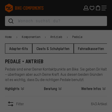
Zur Hauptnavigation springen
Zur Kategorienavigation springen
Zum Inhalt springen
Zu Marken und Newsletter springen
Zur Fußzeile springen
bike-components.de Startseite
Home
Komponenten
Antrieb
Pedale
Adapter-Kits
Cleats & Schuhplatten
Fahrradkassetten
PEDALE • ANTRIEB
Pedale sind einer Deiner Kontaktpunkte am Bike. Sie geben Dir Halt
– übertragen aber auch Deine Kraft. Aus diesen beiden Gründen
ist es wichtig, dass Du die richtigen Pedale benutzt.
Highlights
Beratung
Weitere Infos
Filter
643 Artikel