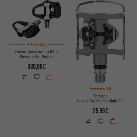
ARTIKEL
Bewertungen: 5 von 5 basierend auf 1 Bewertungen
(1)
Favero Assioma Pro RS-1
Powermeter Pedale
339,00€
Bewertungen: 4,5 von 5 basie
(39)
Shimano
Klick-/Plattformpedale PD-
M324
25,99€