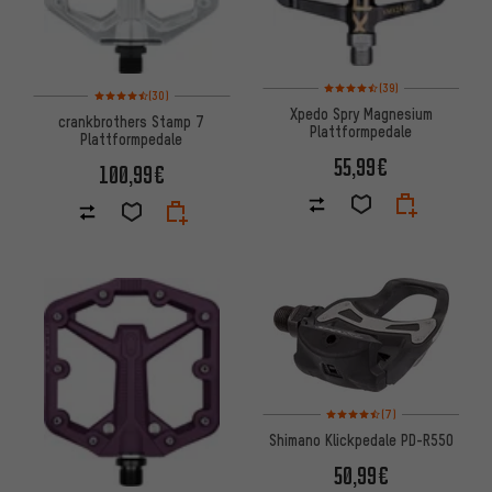
Bewertungen: 4,5 von 5 basie
(39)
Bewertungen: 4,5 von 5 basierend auf 30 Bewertungen
(30)
Xpedo Spry Magnesium
crankbrothers Stamp 7
Plattformpedale
Plattformpedale
55,99€
100,99€
Bewertungen: 4,5 von 5 basi
(7)
Shimano Klickpedale PD-R550
50,99€