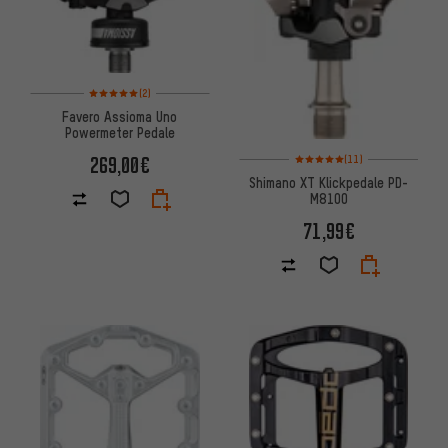
Bewertungen: 5 von 5 basierend auf 2 Bewertungen
(2)
Favero Assioma Uno
Powermeter Pedale
Bewertungen: 5 von 5 basiere
269,00€
(11)
Shimano XT Klickpedale PD-
M8100
71,99€