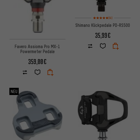
Bewertungen: 5 von 5 basier
(4)
Shimano Klickpedale PD-RS500
35,99€
Favero Assioma Pro MX-1
Powermeter Pedale
359,00€
NEU