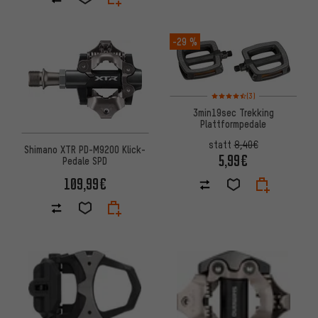
-29 %
Bewertungen: 4,5 von 5 basi
(3)
3min19sec Trekking
Plattformpedale
statt
8,40€
Shimano XTR PD-M9200 Klick-
5,99€
Pedale SPD
109,99€