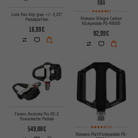
Bewertungen: 5 von 5 basier
(4)
Look Keo Grip grau +/- 2,25°
Shimano Ultegra Carbon
Pedalplatten
Klickpedale PD-R8000
16,99€
92,99€
Favero Assioma Pro RS-2
Powermeter Pedale
Bewertungen: 4,5 von 5 basie
549,00€
(13)
Shimano Plattformpedale PD-