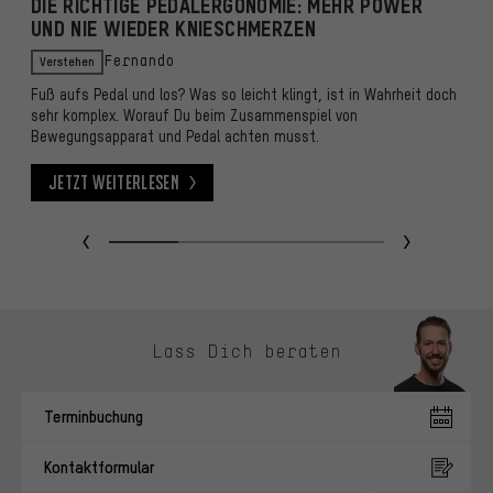
DIE RICHTIGE PEDALERGONOMIE: MEHR POWER
D
UND NIE WIEDER KNIESCHMERZEN
V
Verstehen
Fernando
Fuß aufs Pedal und los? Was so leicht klingt, ist in Wahrheit doch
S
sehr komplex. Worauf Du beim Zusammenspiel von
Re
Bewegungsapparat und Pedal achten musst.
k
Jetzt weiterlesen
Jetzt weiterlesen
J
Kontaktmöglichkeiten überspringen
Lass Dich beraten
Terminbuchung
Kontaktformular