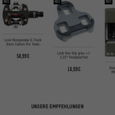
NEU
NEU
NEU
Look Klickpedale X-Track
Race Carbon Pro Team
Edition
Look Keo Grip grau +/-
58,99€
2,25° Pedalplatten
Shi
16,99€
M8
UNSERE EMPFEHLUNGEN