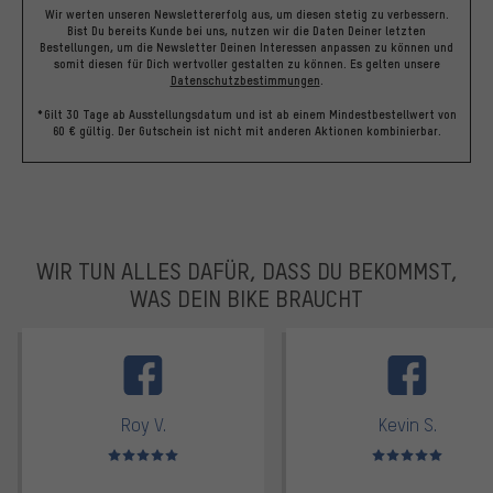
Wir werten unseren Newslettererfolg aus, um diesen stetig zu verbessern.
Bist Du bereits Kunde bei uns, nutzen wir die Daten Deiner letzten
Bestellungen, um die Newsletter Deinen Interessen anpassen zu können und
somit diesen für Dich wertvoller gestalten zu können.
Es gelten unsere
Datenschutzbestimmungen
.
*Gilt 30 Tage ab Ausstellungsdatum und ist ab einem Mindestbestellwert von
60 € gültig. Der Gutschein ist nicht mit anderen Aktionen kombinierbar.
WIR TUN ALLES DAFÜR, DASS DU BEKOMMST,
WAS DEIN BIKE BRAUCHT
facebook
Roy V.
Kevin S.
Bewertungen: 5 von 5
Bewertungen: 5 von 5